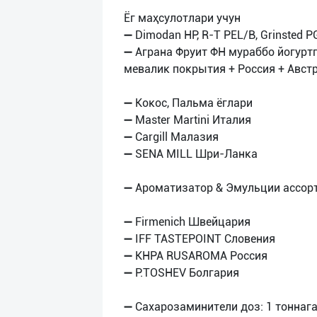
Ёг маҳсулотлари учун
➖ Dimodan HP, R-T PEL/B, Grinsted P
➖ Аграна Фруит ФН мураббо йогурт
мевалик покрытия + Россия + Австр
➖ Кокос, Пальма ёглари
➖ Master Martini Италия
➖ Cargill Малазия
➖ SENA MILL Шри-Ланка
➖ Ароматизатор & Эмульции ассор
➖ Firmenich Швейцария
➖ IFF TASTEPOINT Словения
➖ KHPA RUSAROMA Россия
➖ Р.ТOSHEV Болгария
➖ Сахарозаминители доз: 1 тоннаг