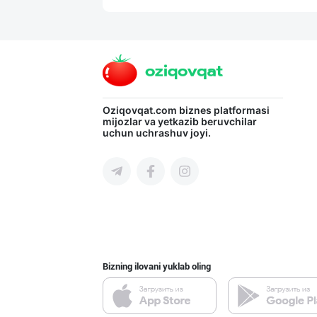
Тошкентдаги омб
Toshkent shahri
Дилер ва дистри
Oziqovqat.com
biznes platformasi
mijozlar va yetkazib beruvchilar
uchun uchrashuv joyi.
Toshkent shahri
"DAFNAN MAKARON
Toshkent shahri
Bizning ilovani yuklab oling
"SHAMS PRO FOOD
Toshkent shahri