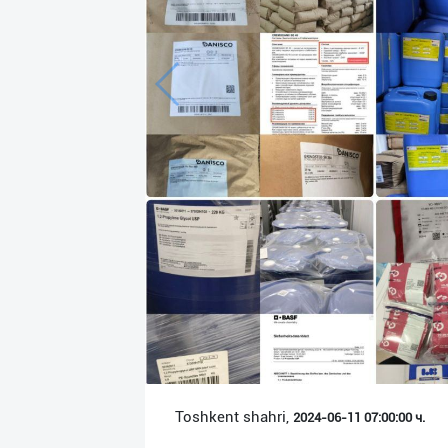
Язык
Личные
данные
Новости
2
Чаты
История
реферальных
переходов
Условия
использования
FAQ
Toshkent shahri,
2024-06-11 07:00:00 ч.
О