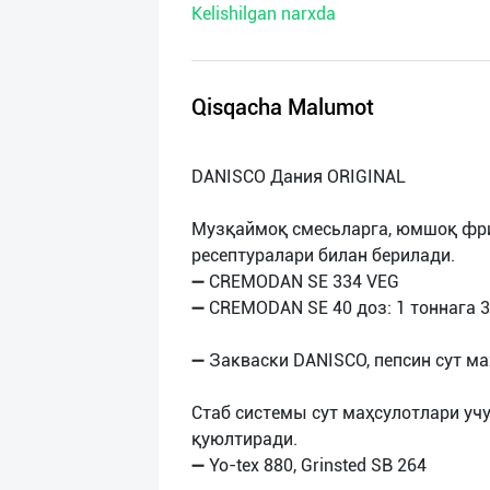
Kelishilgan narxda
нас
Техническая
поддержка
Qisqacha Malumot
Поделиться
DANISCO Дания ORIGINAL
приложением
Mузқаймоқ смесьларга, юмшоқ фризе
Выход
ресептуралари билан берилади.
о
➖ CREMODAN SE 334 VEG
➖ CREMODAN SE 40 доз: 1 тоннага 3
➖ Закваски DANISCO, пепсин сут ма
Стаб системы сут маҳсулотлари учу
қуюлтиради.
➖ Yo-tex 880, Grinsted SB 264