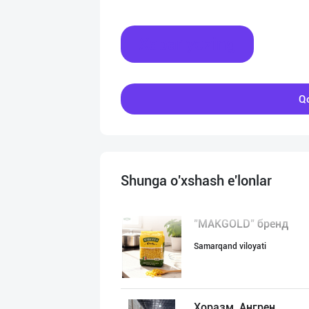
Xabar yozing
Qo
Shunga o'xshash e'lonlar
"MAKGOLD" бренд
Samarqand viloyati
Хоразм, Ангрен,