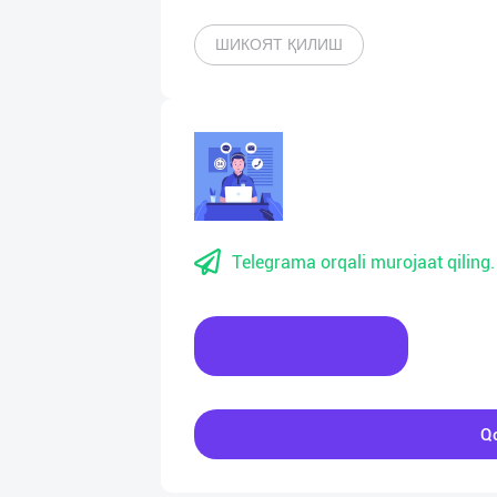
ШИКОЯТ ҚИЛИШ
Telegrama orqali murojaat qiling.
Xabar yozing
Qo