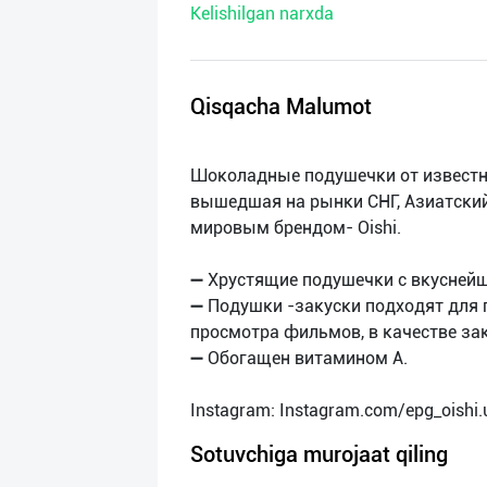
Kelishilgan narxda
нас
Техническая
поддержка
Qisqacha Malumot
Поделиться
Шоколадные подушечки от извест
приложением
вышедшая на рынки СНГ, Азиатский
мировым брендом- Oishi.
Выход
о
➖ Хрустящие подушечки с вкусней
➖ Подушки -закуски подходят для 
просмотра фильмов, в качестве зак
➖ Обогащен витамином А.
Sotuvchiga murojaat qiling