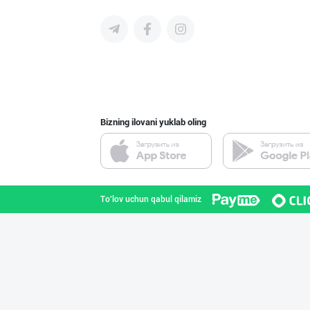
Ищем официальны
Toshkent shahri
Bizning ilovani yuklab oling
"Восточная Сказ
Toshkent shahri
To'lov uchun qabul qilamiz
"KUKSUBOSS", "К
Toshkent shahri
"LOLLI POP", "T