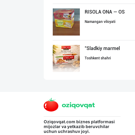
RISOLA ONA — OS
Namangan viloyati
"Sladkiy marmel
Toshkent shahri
"Bonella" ва "B
Toshkent shahri
"FEYA GROUP COM
Oziqovqat.com
biznes platformasi
mijozlar va yetkazib beruvchilar
uchun uchrashuv joyi.
Andijon viloyati