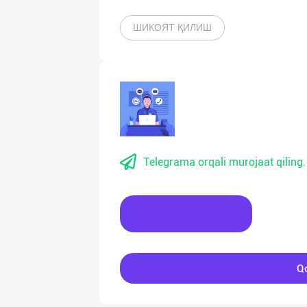
ШИКОЯТ ҚИЛИШ
Telegrama orqali murojaat qiling.
Xabar yozing
Qo