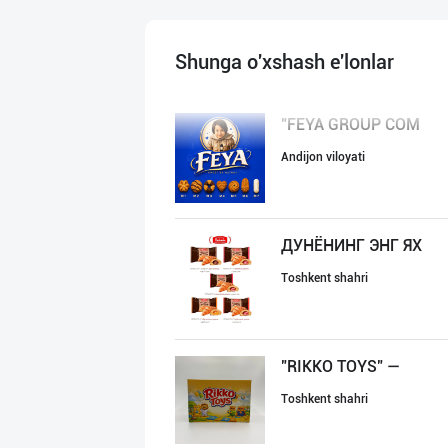
Shunga o'xshash e'lonlar
"FEYA GROUP COM
Andijon viloyati
ДУНЁНИНГ ЭНГ ЯХ
Toshkent shahri
"RIKKO TOYS" —
Toshkent shahri