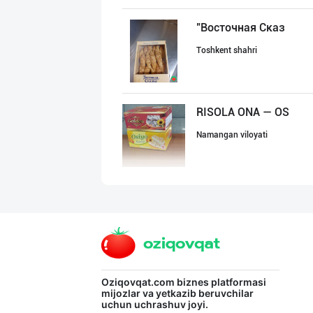
"Восточная Сказ
Toshkent shahri
RISOLA ONA — OS
Namangan viloyati
GREAT SELL GROU
Toshkent shahri
Ищем официальны
Oziqovqat.com
biznes platformasi
mijozlar va yetkazib beruvchilar
uchun uchrashuv joyi.
Toshkent shahri