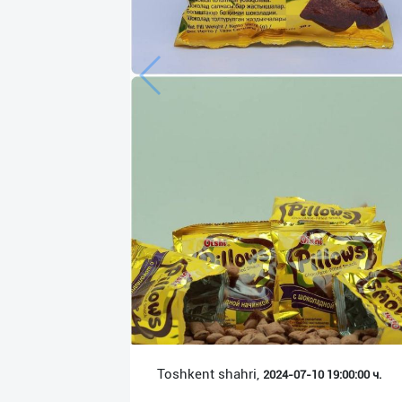
Язык
Личные
данные
Новости
2
Чаты
История
реферальных
переходов
Условия
использования
FAQ
Toshkent shahri,
2024-07-10 19:00:00 ч.
О