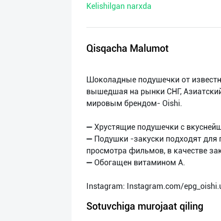
Kelishilgan narxda
нас
Техническая
поддержка
Qisqacha Malumot
Поделиться
Шоколадные подушечки от извест
приложением
вышедшая на рынки СНГ, Азиатский
мировым брендом- Oishi.
Выход
о
➖ Хрустящие подушечки с вкусней
➖ Подушки -закуски подходят для 
просмотра фильмов, в качестве зак
➖ Обогащен витамином А.
Sotuvchiga murojaat qiling