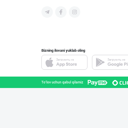
Шоколад мавсуми
Toshkent shahri
Bizning ilovani yuklab oling
“Marvellous swe
Toshkent shahri
To'lov uchun qabul qilamiz
Савдосини оширм
Toshkent shahri
"Sladkiy marmel