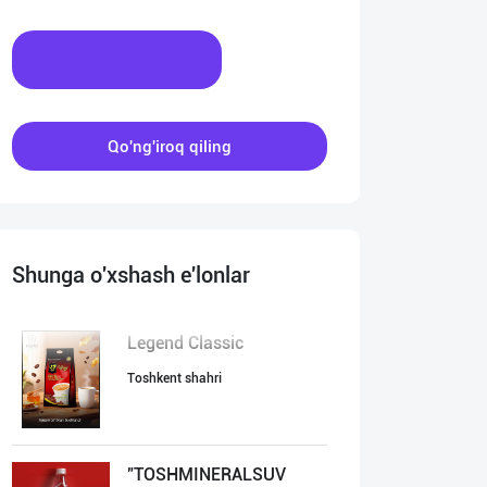
Xabar yozing
Qo'ng'iroq qiling
Shunga o'xshash e'lonlar
Legend Classic
Toshkent shahri
"TOSHMINERALSUV