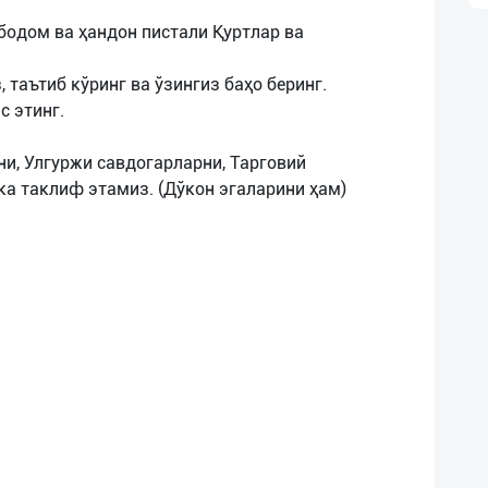
ил бодом ва ҳандон пистали Қуртлар ва
 таътиб кўринг ва ўзингиз баҳо беринг.
с этинг.
и, Улгуржи савдогарларни, Тарговий
ка таклиф этамиз. (Дўкон эгаларини ҳам)