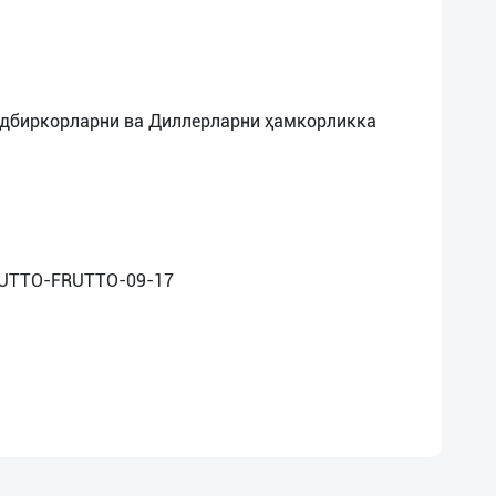
адбиркорларни ва Диллерларни ҳамкорликка