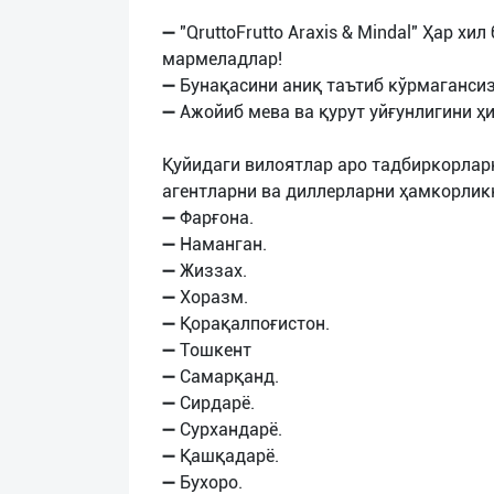
➖ "QruttoFrutto Araxis & Mindal" Ҳар х
мармеладлар!
➖ Бунақасини аниқ таътиб кўрмагансиз,
➖ Ажойиб мева ва қурут уйғунлигини ҳи
Қуйидаги вилоятлар аро тадбиркорларн
агентларни ва диллерларни ҳамкорлик
➖ Фарғона.
➖ Наманган.
➖ Жиззах.
➖ Хоразм.
➖ Қорақалпоғистон.
➖ Тошкент
➖ Самарқанд.
➖ Сирдарё.
➖ Сурхандарё.
➖ Қашқадарё.
➖ Бухоро.