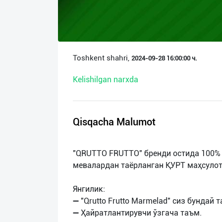
О
нас
Техническая
Toshkent shahri,
2024-09-28 16:00:00 ч.
поддержка
Kelishilgan narxda
Поделиться
приложением
Qisqacha Malumot
Выход
о
"QRUTTO FRUTTO" бренди остида 100% 
мевалардан таёрланган ҚУРТ маҳсуло
Янгилик:
➖ "Qrutto Frutto Marmelad" сиз бундай 
➖ Ҳайратлантирувчи ўзгача таъм.