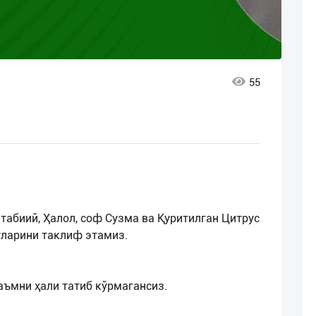
55
табиий, Ҳалол, соф Сузма ва Қуритилган Цитрус
тларини таклиф этамиз.
таъмни ҳали татиб кўрмагансиз.