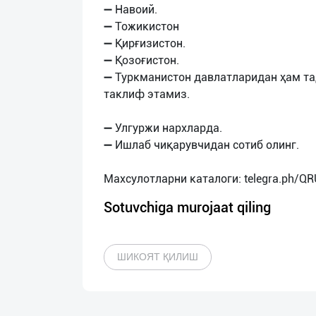
➖ Навоий.
➖ Тожикистон
➖ Қирғизистон.
➖ Қозоғистон.
➖ Туркманистон давлатларидан ҳам т
таклиф этамиз.
➖ Улгуржи нархларда.
➖ Ишлаб чиқарувчидан сотиб олинг.
Sotuvchiga murojaat qiling
ШИКОЯТ ҚИЛИШ