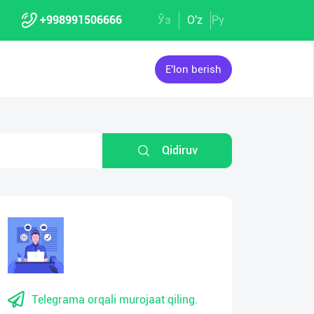
+998991506666
Ўз
O'z
Ру
E'lon berish
Qidiruv
Telegrama orqali murojaat qiling.