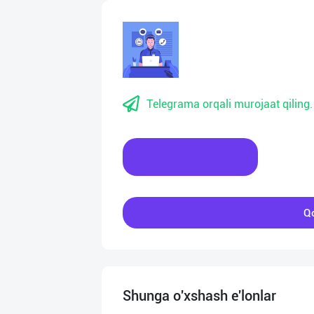
Telegrama orqali murojaat qiling.
Xabar yozing
Qo
Shunga o'xshash e'lonlar