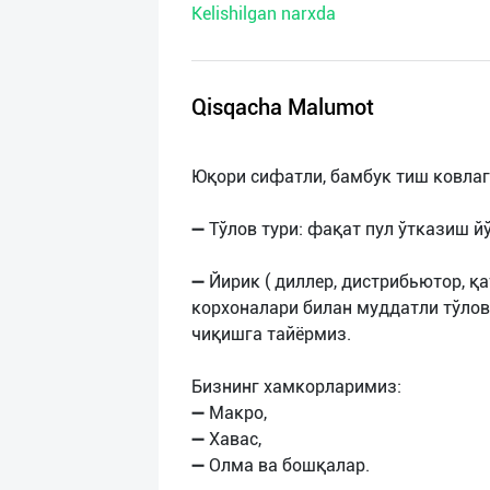
Kelishilgan narxda
нас
Техническая
поддержка
Qisqacha Malumot
Поделиться
Юқори сифатли, бамбук тиш ковла
приложением
➖ Тўлов тури: фақат пул ўтказиш й
Выход
о
➖ Йирик ( диллер, дистрибьютор, қа
корхоналари билан муддатли тўлов
чиқишга тайёрмиз.
Бизнинг хамкорларимиз:
➖ Макро,
➖ Хавас,
➖ Олма ва бошқалар.