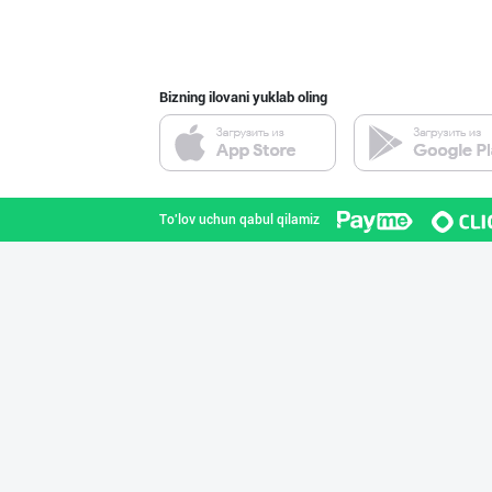
Toshkent shahri
Bizning ilovani yuklab oling
"Gold Teks" тек
Toshkent shahri
To'lov uchun qabul qilamiz
Асл белгиси учу
Toshkent shahri
Flovell Care –
Toshkent shahri