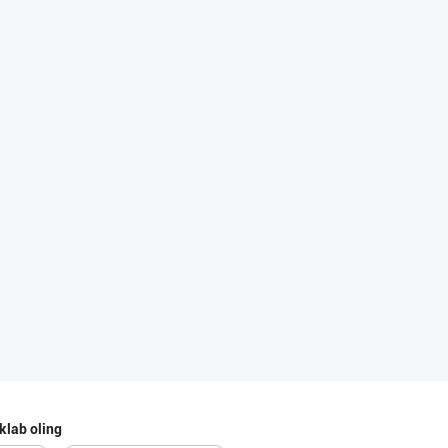
Эрон хурмолари
Toshkent shahri
Саудия Арабисто
Toshkent shahri
"HANDA" бренди
Toshkent shahri
"Euro Food Trad
klab oling