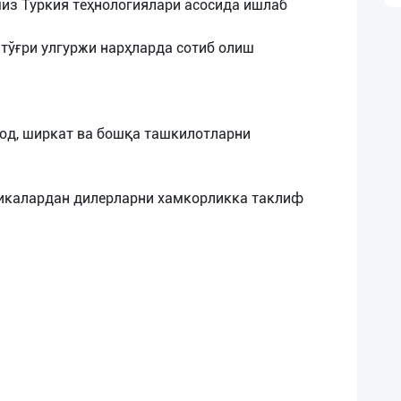
миз Туркия теҳнологиялари асосида ишлаб
тўғри улгуржи нарҳларда сотиб олиш
авод, ширкат ва бошқа ташкилотларни
ликалардан дилерларни хамкорликка таклиф