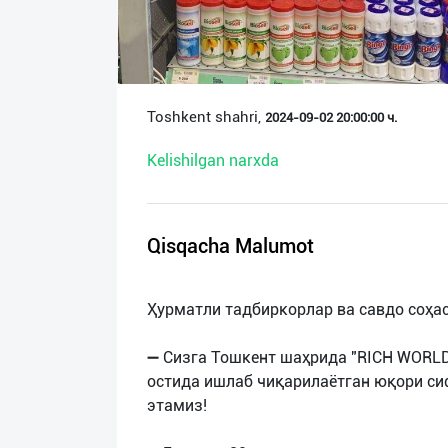
О
нас
Техническая
Toshkent shahri,
2024-09-02 20:00:00 ч.
поддержка
Kelishilgan narxda
Поделиться
приложением
Qisqacha Malumot
Выход
о
Ҳурматли тадбиркорлар ва савдо соҳас
➖ Сизга Тошкент шаҳрида "RICH WORLD
остида ишлаб чиқарилаётган юқори с
этамиз!