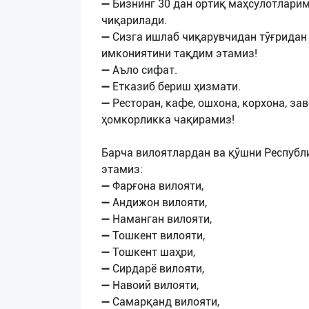
➖ Бизнинг 30 дан ортиқ маҳсулотлари
чиқарилади.
➖ Сизга ишлаб чиқарувчидан тўғридан 
имкониятини тақдим этамиз!
➖ Аъло сифат.
➖ Етказиб бериш ҳизмати.
➖ Ресторан, кафе, ошхона, корхона, з
ҳомкорликка чақирамиз!
Барча вилоятлардан ва қўшни Респуб
этамиз:
➖ Фарғона вилояти,
➖ Aндижон вилояти,
➖ Наманган вилояти,
➖ Toшкент вилояти,
➖ Тошкент шаҳри,
➖ Сирдарё вилояти,
➖ Навоий вилояти,
➖ Самарқанд вилояти,