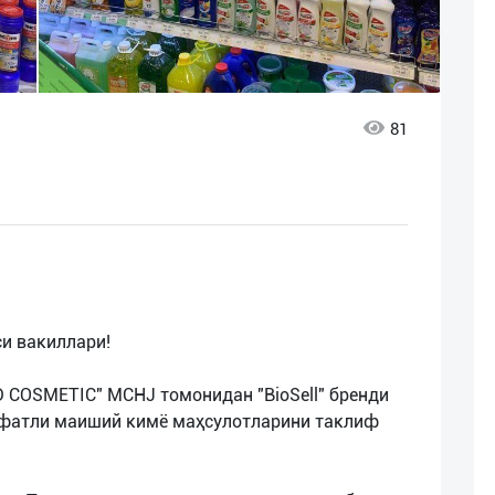
81
и вакиллари!
 COSMETIC" MCHJ томонидан "BioSell" бренди
ифатли маиший кимё маҳсулотларини таклиф