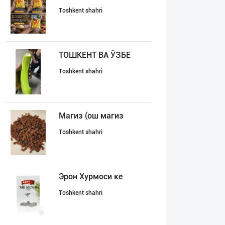
Toshkent shahri
ТОШКЕНТ ВА ЎЗБЕ
Toshkent shahri
Магиз (ош магиз
Toshkent shahri
Эрон Хурмоси ке
Toshkent shahri