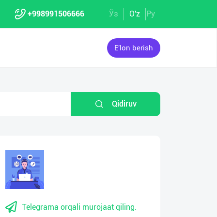
+998991506666
Ўз
O'z
Ру
E'lon berish
Qidiruv
eo
Video
yer
Player
Telegrama orqali murojaat qiling.