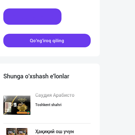
Xabar yozing
Qo'ng'iroq qiling
Shunga o'xshash e'lonlar
Саудия Арабисто
Toshkent shahri
Ҳақиқий ош учун
:00
00:00
00:00
00:00