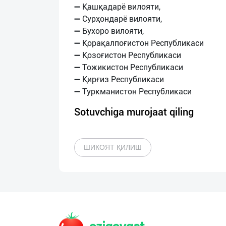
➖ Қашқадарё вилояти,
➖ Сурҳондарё вилояти,
➖ Бухоро вилояти,
➖ Қорақалпоғистон Республикаси
➖ Қозоғистон Республикаси
➖ Тожикистон Республикаси
➖ Қирғиз Республикаси
Sotuvchiga murojaat qiling
ШИКОЯТ ҚИЛИШ