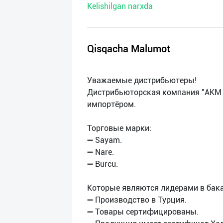
Kelishilgan narxda
нас
Техническая
поддержка
Qisqacha Malumot
Поделиться
Уважаемые дистрибьютеры!
приложением
Дистрибьюторская компания "AKM
импортёром.
Выход
о
Торговые марки:
➖ Sayam.
➖ Nare.
➖ Burcu.
Которые являются лидерами в бака
➖ Производство в Турция.
➖ Товары сертифицированы.