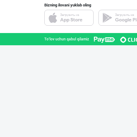
Bizning ilovani yuklab oling
Хоразм, Ангрен,
Toshkent shahri
To'lov uchun qabul qilamiz
"MAKGOLD" бренд
Samarqand viloyati
"Ravon" бренди
Toshkent shahri
Тўғридан-тўғри
Toshkent shahri