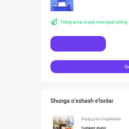
Telegrama orqali murojaat qiling.
Xabar yozing
Qo
Shunga o'xshash e'lonlar
Маҳсулотларимиз
Toshkent shahri