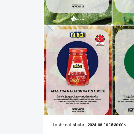
Язык
Личные
данные
Новости
2
Чаты
История
реферальных
переходов
Условия
использования
FAQ
Toshkent shahri,
2024-08-10 15:30:00 ч.
О