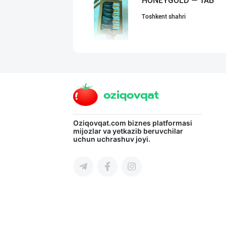
HONEYGOLD — ТАБ
Toshkent shahri
Дилер ва дистри
Toshkent shahri
Вилоятлар учун
Oziqovqat.com
biznes platformasi
mijozlar va yetkazib beruvchilar
uchun uchrashuv joyi.
Toshkent shahri
МАККАЖЎХОРИ КРА
Toshkent shahri