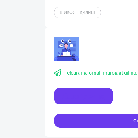
ШИКОЯТ ҚИЛИШ
Telegrama orqali murojaat qiling.
Xabar yozing
Qo