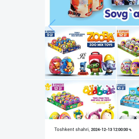
Язык
Личные
данные
Новости
2
Чаты
История
реферальных
переходов
Условия
использования
FAQ
Toshkent shahri,
2024-12-13 12:00:00 ч.
О