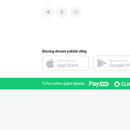
Ҳурматли тадбир
Toshkent shahri
Bizning ilovani yuklab oling
"TOSHMINERALSUV
Toshkent shahri
To'lov uchun qabul qilamiz
"ALTHAUS GRÜN M
Toshkent shahri
Бозорда оддий ч