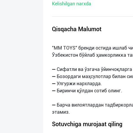
Kelishilgan narxda
нас
Техническая
поддержка
Qisqacha Malumot
Поделиться
"MM TOYS" бренди остида ишлаб ч
приложением
Ўзбекистон бўйлаб ҳамкорликка т
Выход
➖ Сифатли ва ўзгача ўйинчоқларга 
о
➖ Бозордаги маҳсулотлар билан си
➖ Улгуржи нархларда.
➖ Биринчи қўлдан сотиб олинг.
➖ Барча вилоятлардан тадбиркорл
Sotuvchiga murojaat qiling