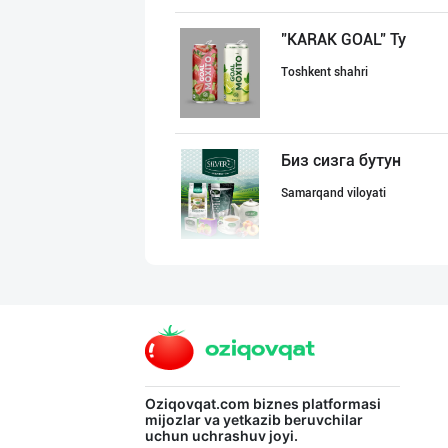
"KARAK GOAL" Ту
Toshkent shahri
Биз сизга бутун
Samarqand viloyati
«QASR» ЧОЙЛАРИ
Farg'ona viloyati
ТУРКИЯ КАКАО КУ
Oziqovqat.com
biznes platformasi
mijozlar va yetkazib beruvchilar
uchun uchrashuv joyi.
Toshkent shahri