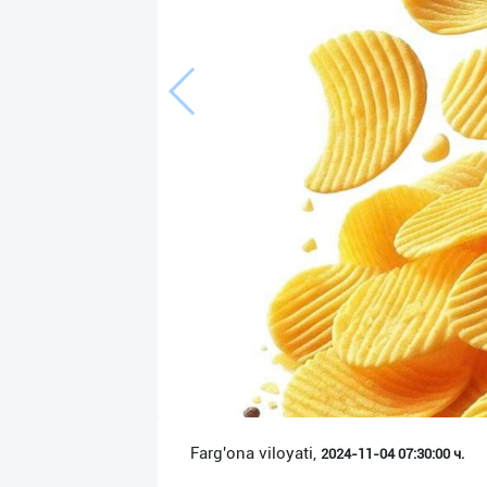
Язык
Личные
данные
Новости
2
Чаты
История
реферальных
переходов
Условия
использования
FAQ
Farg'ona viloyati,
2024-11-04 07:30:00 ч.
О