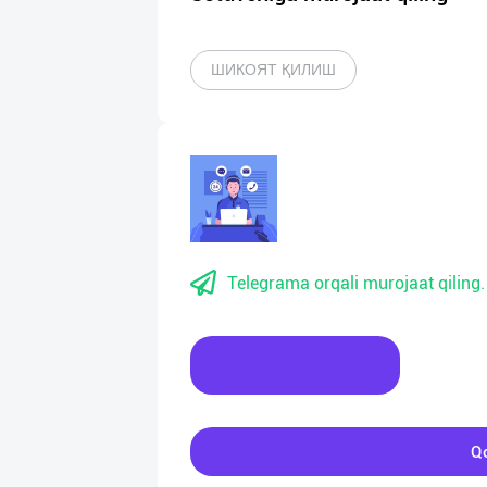
ШИКОЯТ ҚИЛИШ
Telegrama orqali murojaat qiling.
Xabar yozing
Qo