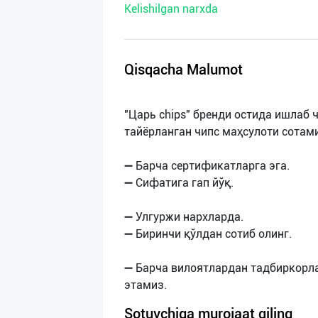
Kelishilgan narxda
нас
Техническая
поддержка
Qisqacha Malumot
Поделиться
"Царь chips" бренди остида ишлаб
приложением
тайёрланган чипс маҳсулоти сотам
Выход
➖ Барча сертификатларга эга.
о
➖ Сифатига гап йўқ.
➖ Улгуржи нархларда.
➖ Биринчи қўлдан сотиб олинг.
➖ Барча вилоятлардан тадбиркорл
Sotuvchiga murojaat qiling