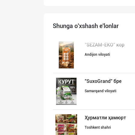
Shunga o'xshash e'lonlar
"SEZAM-EKO" кор
Andijon viloyati
"SuxoGrand" бре
Samarqand viloyati
Ҳурматли ҳамюрт
Toshkent shahri