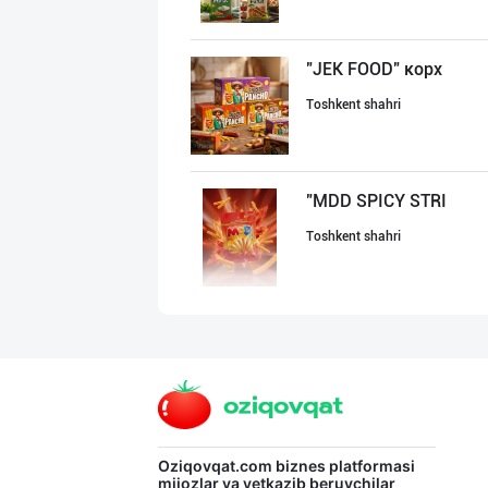
"JEK FOOD" корх
Toshkent shahri
"MDD SPICY STRI
Toshkent shahri
ООО ‘KAYMI’ Ком
Toshkent shahri
Сифатли карамел
Oziqovqat.com
biznes platformasi
mijozlar va yetkazib beruvchilar