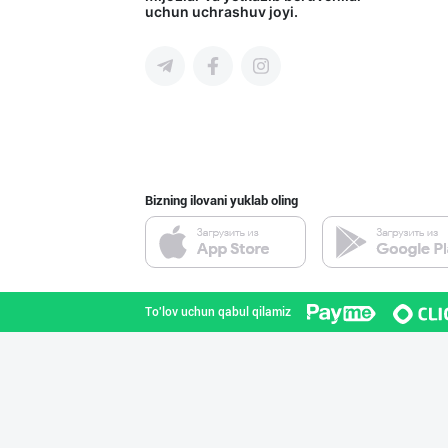
uchun uchrashuv joyi.
Toshkent shahri
Ҳурматли тадбир
Samarqand viloyati
Bizning ilovani yuklab oling
"Shum bola” бре
Toshkent shahri
To'lov uchun qabul qilamiz
CHOCO CHIPS — Ч
Farg'ona viloyati