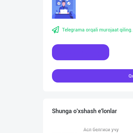
Telegrama orqali murojaat qiling.
Xabar yozing
Qo
Shunga o'xshash e'lonlar
Асл белгиси учу