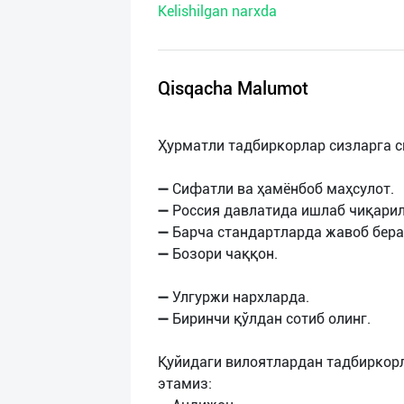
Kelishilgan narxda
нас
Техническая
поддержка
Qisqacha Malumot
Поделиться
Ҳурматли тадбиркорлар сизларга с
приложением
➖ Сифатли ва ҳамёнбоб маҳсулот.
Выход
➖ Россия давлатида ишлаб чиқарил
о
➖ Барча стандартларда жавоб бера
➖ Бозори чаққон.
➖ Улгуржи нархларда.
➖ Биринчи қўлдан сотиб олинг.
Қуйидаги вилоятлардан тадбиркор
этамиз: