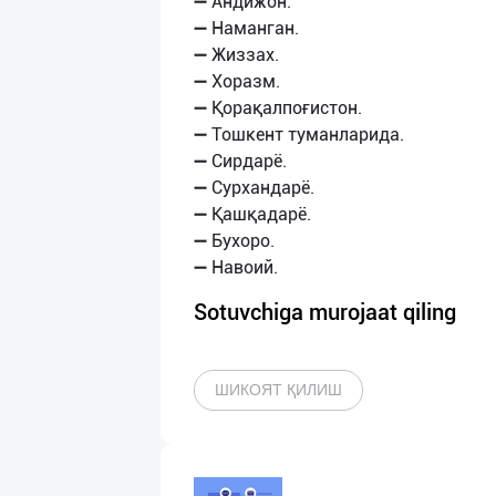
➖ Андижон.
➖ Наманган.
➖ Жиззах.
➖ Хоразм.
➖ Қорақалпоғистон.
➖ Тошкент туманларида.
➖ Сирдарё.
➖ Сурхандарё.
➖ Қашқадарё.
➖ Бухоро.
Sotuvchiga murojaat qiling
ШИКОЯТ ҚИЛИШ