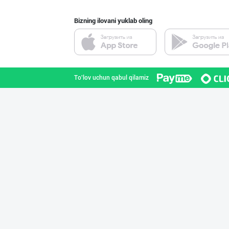
Bizning ilovani yuklab oling
PREDO брендинин
Toshkent shahri
To'lov uchun qabul qilamiz
Машҳур PREDO бр
Toshkent shahri
Aroma – Тозалик
Toshkent shahri
Хўжалик совун с