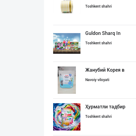
Toshkent shahri
Guldon Sharq In
Toshkent shahri
Жанубий Корея в
Navoiy viloyati
Ҳурматли тадбир
Toshkent shahri