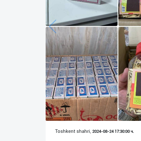
Язык
Личные
данные
Новости
2
Чаты
История
реферальных
переходов
Условия
использования
FAQ
Toshkent shahri,
2024-08-24 17:30:00 ч.
О