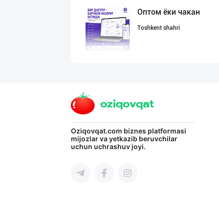
Оптом ёки чакан
Toshkent shahri
Ҳурматли мижозл
Toshkent shahri
Гигиеник восита
Oziqovqat.com
biznes platformasi
mijozlar va yetkazib beruvchilar
uchun uchrashuv joyi.
Toshkent shahri
"COLDENT" дан я
Samarqand viloyati