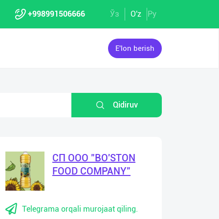
+998991506666
Ўз
O'z
Ру
E'lon berish
Qidiruv
СП ООО "BO'STON
FOOD COMPANY"
Telegrama orqali murojaat qiling.