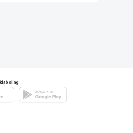
МЧЖ "Integral I
Toshkent shahri
Сифатли Кокос в
Toshkent shahri
klab oling
"PARVINA" бренд
Toshkent viloyati
"Щедрость приро
Toshkent shahri