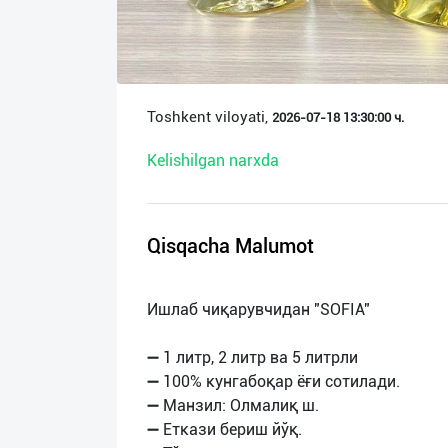
О
нас
Техническая
Toshkent viloyati,
2026-07-18 13:30:00 ч.
поддержка
Kelishilgan narxda
Поделиться
приложением
Qisqacha Malumot
Выход
о
Ишлаб чиқарувчидан "SOFIA"
➖ 1 литр, 2 литр ва 5 литрли
➖ 100% кунгабоқар ёғи сотилади.
➖ Манзил: Олмалиқ ш.
➖ Еткази бериш йўқ.