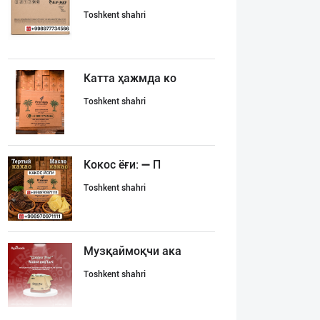
Toshkent shahri
Катта ҳажмда ко
Toshkent shahri
Кокос ёғи: ➖ П
Toshkent shahri
Музқаймоқчи ака
Toshkent shahri