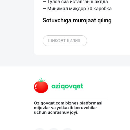
➖ Тўлов сиз исталган шаклда.
Sotuvchiga murojaat qiling
ШИКОЯТ ҚИЛИШ
Oziqovqat.com
biznes platformasi
mijozlar va yetkazib beruvchilar
uchun uchrashuv joyi.