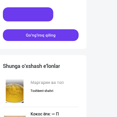
Xabar yozing
Qo'ng'iroq qiling
Shunga o'xshash e'lonlar
Маргарин ва топ
Toshkent shahri
Кокос ёғи: ➖ П