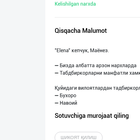
Kelishilgan narxda
нас
Техническая
поддержка
Qisqacha Malumot
Поделиться
"Elena" кепчук, Маёнез.
приложением
➖ Бизда албатта арзон нархларда
Выход
➖ Табдбиркорларни манфатли хам
о
Қуйидаги вилоятлардан тадбиркор
➖ Бухоро
Sotuvchiga murojaat qiling
ШИКОЯТ ҚИЛИШ