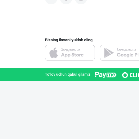
Эрон новвоти —
Toshkent shahri
Bizning ilovani yuklab oling
Тўғридан-тўғри
Toshkent shahri
To'lov uchun qabul qilamiz
LAZZAT ОШ ТУЗИ
Sirdaryo viloyati
МАККАЖЎХОРИ КРА
Toshkent shahri