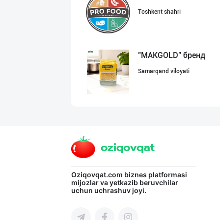
Toshkent shahri
"MAKGOLD" бренд
Samarqand viloyati
HONEYGOLD — ТАБ
Toshkent shahri
Ҳудудий дилерла
Oziqovqat.com
biznes platformasi
mijozlar va yetkazib beruvchilar
uchun uchrashuv joyi.
Toshkent shahri