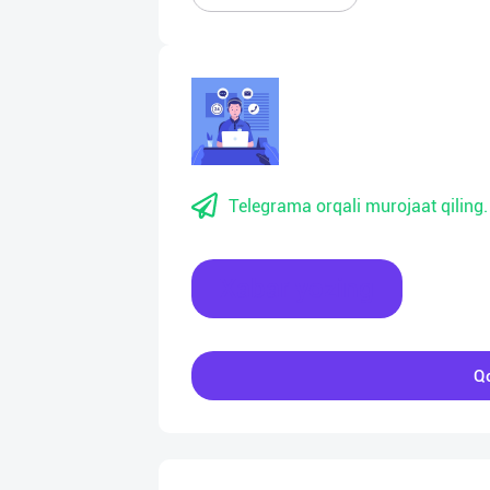
Telegrama orqali murojaat qiling.
Xabar yozing
Qo