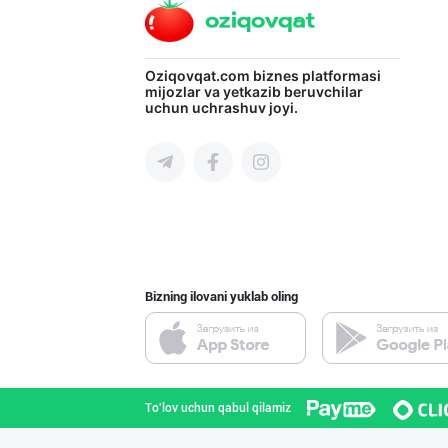
Ичимлик бизнеси
Oziqovqat.com
biznes platformasi
mijozlar va yetkazib beruvchilar
uchun uchrashuv joyi.
Toshkent shahri
Янги “MK” бренд
Toshkent shahri
Bizning ilovani yuklab oling
INTER ROHAT — Ҳ
Toshkent shahri
To'lov uchun qabul qilamiz
Дилерларни ҳамк