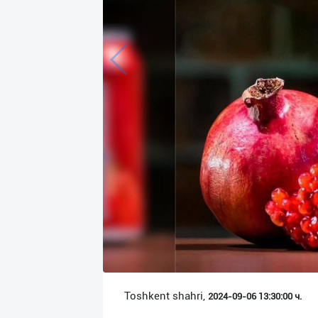
Язык
Личные
данные
Новости
2
Чаты
История
реферальных
переходов
Условия
использования
FAQ
Toshkent shahri,
2024-09-06 13:30:00 ч.
О