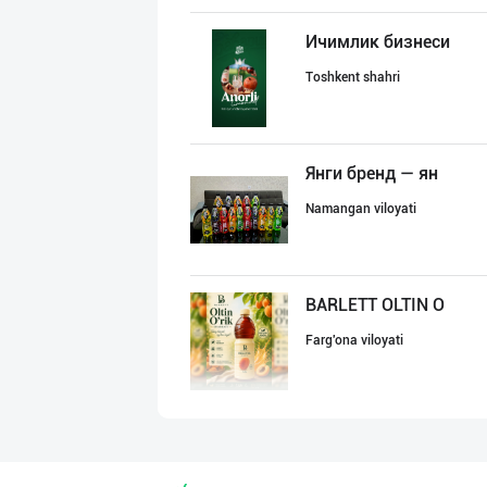
Ичимлик бизнеси
Toshkent shahri
Янги бренд — ян
Namangan viloyati
BARLETT OLTIN O
Farg'ona viloyati
SHIRIN PREMIUM
Toshkent shahri