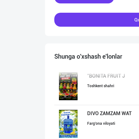
Qo
Shunga o'xshash e'lonlar
"BONITA FRUIT J
Toshkent shahri
DIVO ZAMZAM WAT
Farg'ona viloyati