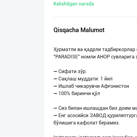
Kelishilgan narxda
нас
Техническая
поддержка
Qisqacha Malumot
Поделиться
Ҳурматли ва қадрли тадбиркорлар
приложением
"PARADISE" номли АНОР сувларига
Выход
➖ Сифати зўр.
о
➖ Сақлаш муддати: 1 йил
➖ Ишлаб чикарувчи Афғонистон
➖ 100% биринчи қўл
➖ Сиз билан ишлашдан биз доим м
➖ Енг асосийси ЗАВОД қуриляптург
бўлишига кафолат берамиз.