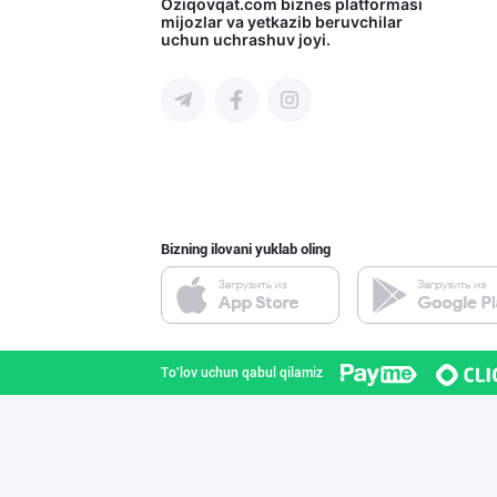
Тошкентдаги омб
Oziqovqat.com
biznes platformasi
mijozlar va yetkazib beruvchilar
uchun uchrashuv joyi.
Toshkent shahri
Вилоятлар учун
Toshkent shahri
Bizning ilovani yuklab oling
Эрондан келтири
Toshkent shahri
To'lov uchun qabul qilamiz
"Ravon" бренди
Toshkent shahri