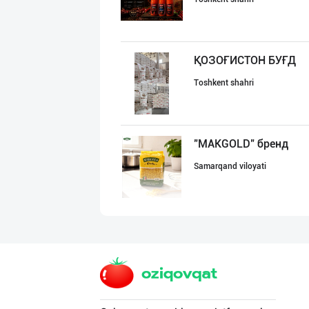
ҚОЗОҒИСТОН БУҒД
Toshkent shahri
"MAKGOLD" бренд
Samarqand viloyati
HONEYGOLD — ТАБ
Toshkent shahri