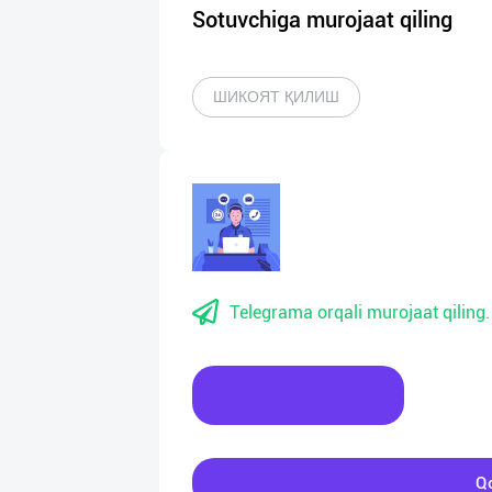
Sotuvchiga murojaat qiling
ШИКОЯТ ҚИЛИШ
Telegrama orqali murojaat qiling.
Xabar yozing
Qo