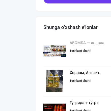
Shunga o'xshash e'lonlar
AROMSA — иннова
Toshkent shahri
Хоразм, Ангрен,
Toshkent shahri
Тўғридан-тўғри
Toshkent shahri