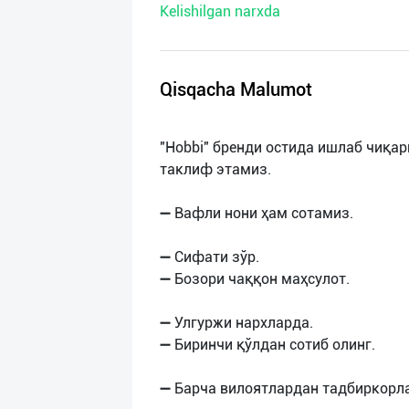
Kelishilgan narxda
нас
Техническая
поддержка
Qisqacha Malumot
Поделиться
"Hobbi" бренди остида ишлаб чиқа
приложением
таклиф этамиз.
Выход
➖ Вафли нони ҳам сотамиз.
о
➖ Сифати зўр.
➖ Бозори чаққон маҳсулот.
➖ Улгуржи нархларда.
➖ Биринчи қўлдан сотиб олинг.