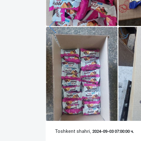
Язык
Личные
данные
Новости
2
Чаты
История
реферальных
переходов
Условия
использования
FAQ
Toshkent shahri,
2024-09-03 07:00:00 ч.
О