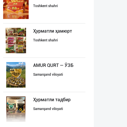
Toshkent shahri
Ҳурматли ҳамюрт
Toshkent shahri
AMUR QURT — ЎЗБ
Samarqand viloyati
Ҳурматли тадбир
Samarqand viloyati