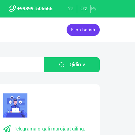
+998991506666
Ўз
O'z
Ру
E'lon berish
Qidiruv
Telegrama orqali murojaat qiling.