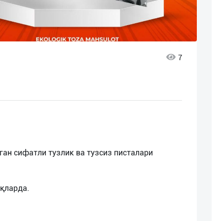
7
ган сифатли тузлик ва тузсиз писталари
қларда.