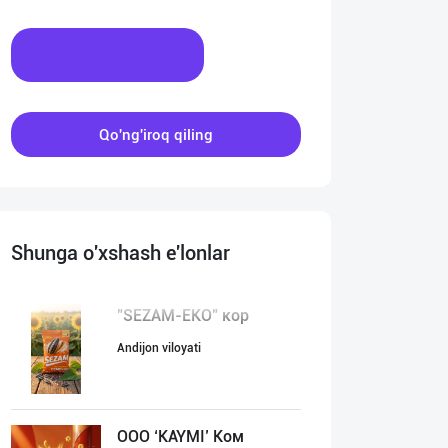
Xabar yozing
Qo'ng'iroq qiling
Shunga o'xshash e'lonlar
"SEZAM-EKO" кор
Andijon viloyati
ООО ‘KAYMI’ Ком