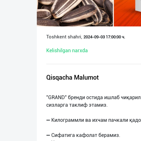
О
нас
Техническая
Toshkent shahri,
2024-09-03 17:00:00 ч.
поддержка
Kelishilgan narxda
Поделиться
приложением
Qisqacha Malumot
Выход
о
"GRAND" бренди остида ишлаб чиқарил
сизларга таклиф этамиз.
➖ Килограммли ва ихчам пачкали қадо
➖ Сифатига кафолат берамиз.