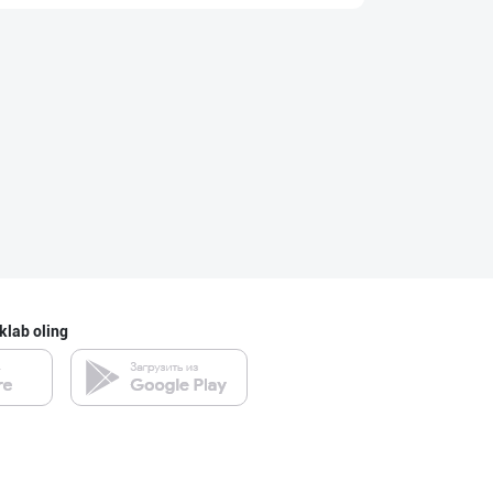
"JEK FOOD" корх
Toshkent shahri
"SEZAM-EKO" кор
Andijon viloyati
POM PIK — БОЛАЛ
Toshkent shahri
klab oling
"SEZAM-EKO" кор
Andijon viloyati