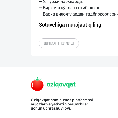
➖ Улгуржи нархларда.
➖ Биринчи қўлдан сотиб олинг.
Sotuvchiga murojaat qiling
ШИКОЯТ ҚИЛИШ
Oziqovqat.com
biznes platformasi
mijozlar va yetkazib beruvchilar
uchun uchrashuv joyi.