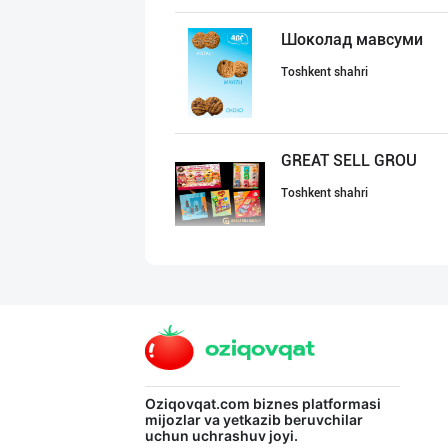
Шоколад мавсуми
Toshkent shahri
GREAT SELL GROU
Toshkent shahri
"LOLLI POP", "T
Toshkent shahri
"MIRAY" — Европ
Oziqovqat.com
biznes platformasi
mijozlar va yetkazib beruvchilar
uchun uchrashuv joyi.
Toshkent shahri