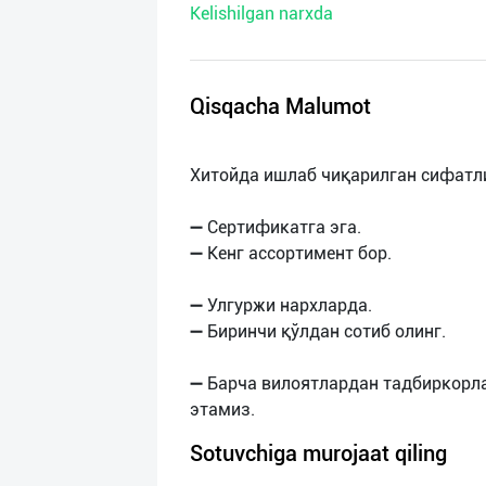
Kelishilgan narxda
нас
Техническая
поддержка
Qisqacha Malumot
Поделиться
Хитойда ишлаб чиқарилган сифатл
приложением
➖ Сертификатга эга.
Выход
➖ Кенг ассортимент бор.
о
➖ Улгуржи нархларда.
➖ Биринчи қўлдан сотиб олинг.
➖ Барча вилоятлардан тадбиркорл
Sotuvchiga murojaat qiling