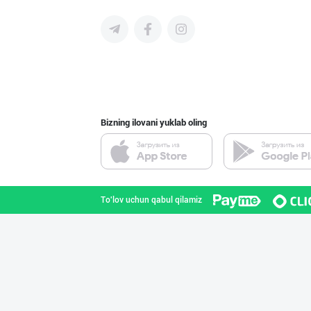
"Нур Асал" брен
Toshkent shahri
Bizning ilovani yuklab oling
"RIKKO TOYS" —
Toshkent shahri
To'lov uchun qabul qilamiz
"Sladkiy Ray" б
Toshkent shahri
"FEYA GROUP COM