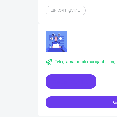
ШИКОЯТ ҚИЛИШ
Telegrama orqali murojaat qiling.
Xabar yozing
Qo