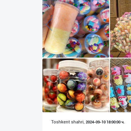
Язык
Личные
данные
Новости
2
Чаты
История
реферальных
переходов
Условия
использования
FAQ
Toshkent shahri,
2024-09-10 18:00:00 ч.
О