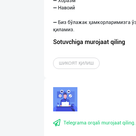
➖ Хоразм
➖ Навоий
➖ Биз бўлажак ҳамкорларимизга ў
Sotuvchiga murojaat qiling
ШИКОЯТ ҚИЛИШ
Telegrama orqali murojaat qiling.