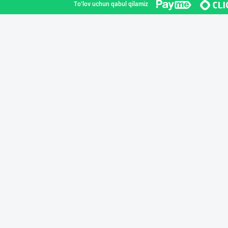
To'lov uchun qabul qilamiz
Машҳур PREDO бр
Toshkent shahri
"Gold Teks" тек
Toshkent shahri
Хўжалик совун с
Toshkent shahri
Guldon Sharq In
Toshkent shahri