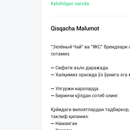
Kelishilgan narxda
нас
Техническая
поддержка
Qisqacha Malumot
Поделиться
"Зелёный Чай" ва "ЯКС" брендлари
приложением
сотамиз.
Выход
➖ Сифати аъло даражада.
о
➖ Халқимиз орасида ўз ўрнига эга 
➖ Улгуржи нархларда.
➖ Биринчи қўлдан сотиб олинг.
Қуйидаги вилоятлардан тадбиркор
таклиф қиламиз:
➖ Наманган