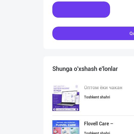
Xabar yozing
Qo
Shunga o'xshash e'lonlar
Оптом ёки чакан
Toshkent shahri
Flovell Care –
Toshkent shahri