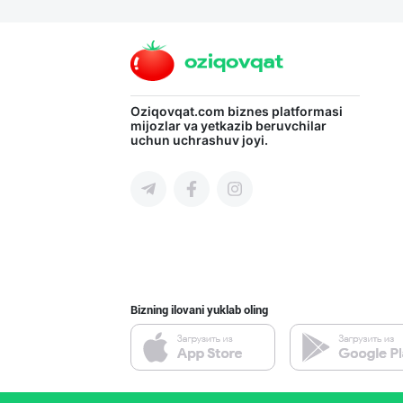
Хитойдан тўғрид
Toshkent shahri
Жанубий Корея в
Oziqovqat.com
biznes platformasi
mijozlar va yetkazib beruvchilar
uchun uchrashuv joyi.
Navoiy viloyati
Шахсий гигиена
Sirdaryo viloyati
Bizning ilovani yuklab oling
Гигиеник восита
Toshkent shahri