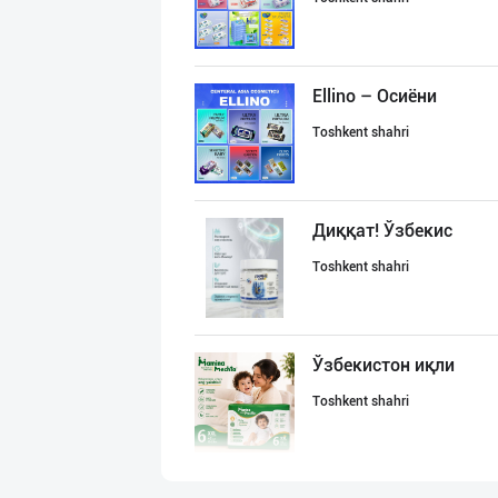
Ellino – Осиёни
Toshkent shahri
Диққат! Ўзбекис
Toshkent shahri
Ўзбекистон иқли
Toshkent shahri