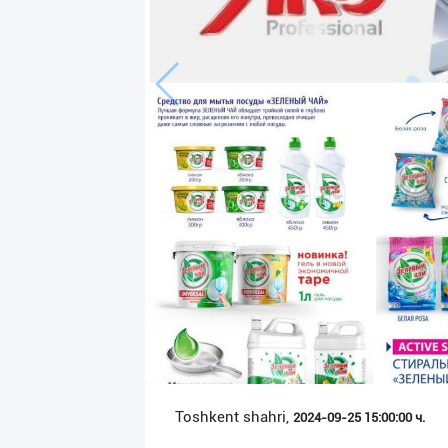
Язык
Личные
данные
Новости
2
Чаты
История
реферальных
переходов
Условия
использования
FAQ
Toshkent shahri,
2024-09-25 15:00:00 ч.
О