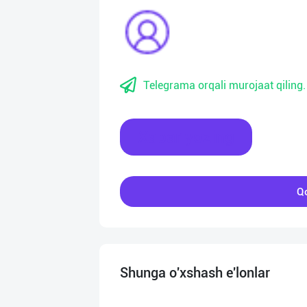
Telegrama orqali murojaat qiling.
Xabar yozing
Qo
Shunga o'xshash e'lonlar