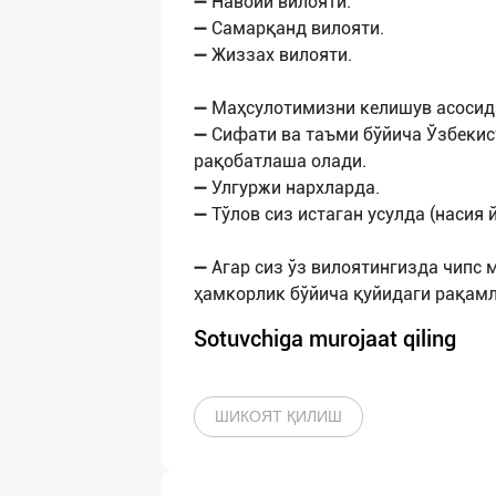
➖ Навоий вилояти.
➖ Самарқанд вилояти.
➖ Жиззах вилояти.
➖ Маҳсулотимизни келишув асосид
➖ Сифати ва таъми бўйича Ўзбекис
рақобатлаша олади.
➖ Улгуржи нархларда.
➖ Тўлов сиз истаган усулда (насия й
➖ Агар сиз ўз вилоятингизда чипс 
Sotuvchiga murojaat qiling
ШИКОЯТ ҚИЛИШ