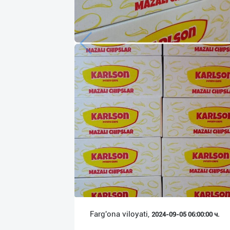
Язык
Личные
данные
Новости
2
Чаты
История
реферальных
переходов
Условия
использования
FAQ
Farg'ona viloyati,
2024-09-05 06:00:00 ч.
О