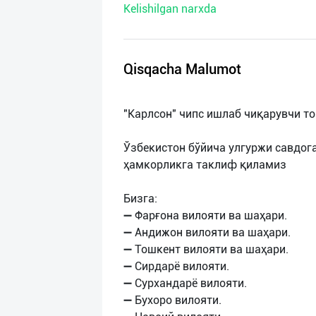
Kelishilgan narxda
нас
Техническая
поддержка
Qisqacha Malumot
Поделиться
"Карлсон" чипс ишлаб чиқарувчи т
приложением
Ўзбекистон бўйича улгуржи савдо
Выход
ҳамкорликга таклиф қиламиз
о
Бизга:
➖ Фарғона вилояти ва шаҳари.
➖ Андижон вилояти ва шаҳари.
➖ Тошкент вилояти ва шаҳари.
➖ Сирдарё вилояти.
➖ Сурхандарё вилояти.
➖ Бухоро вилояти.