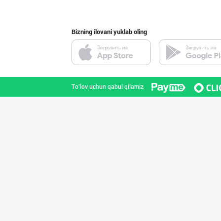
Bizning ilovani yuklab oling
"YILIMI" бренди
Toshkent viloyati
To'lov uchun qabul qilamiz
Ҳурматли тадбир
Samarqand viloyati
"SEZAM-EKO" кор
Andijon viloyati
"JEK FOOD" корх