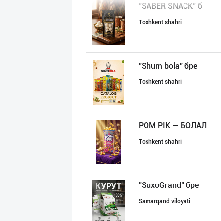
"SABER SNACK" б
Toshkent shahri
"Shum bola” бре
Toshkent shahri
POM PIK — БОЛАЛ
Toshkent shahri
"SuxoGrand" бре
Samarqand viloyati