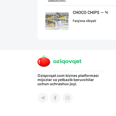
CHOCO CHIPS — Ч
Farg'ona viloyati
AMUR QURT — ЎЗБ
Samarqand viloyati
Диққат! Дилерла
Oziqovqat.com
biznes platformasi
mijozlar va yetkazib beruvchilar
uchun uchrashuv joyi.
Toshkent shahri
Сифатли карамел
Toshkent shahri