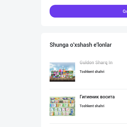
Qo
Shunga o'xshash e'lonlar
Guldon Sharq In
Toshkent shahri
Гигиеник восита
Toshkent shahri