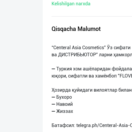
Kelishilgan narxda
нас
Техническая
поддержка
Qisqacha Malumot
Поделиться
“Centeral Asia Cosmetics” Ўз сифа
приложением
ва ДИСТРИБЬЮТОР” ларни ҳамкорл
Выход
➖ Туркия хом ашёларидан фойдала
о
юқори, сифатли ва хамёнбоп "FLOV
Ҳозирда қуйидаги вилоятлар билан
➖ Бухоро
➖ Навоий
➖ Жиззах
Батафсил: telegra.ph/Centeral-Asia-