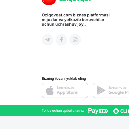
Aroma – Тозалик
Oziqovqat.com
biznes platformasi
mijozlar va yetkazib beruvchilar
uchun uchrashuv joyi.
Toshkent shahri
Машҳур PREDO бр
Toshkent shahri
Bizning ilovani yuklab oling
Ҳурматли тадбир
Toshkent shahri
To'lov uchun qabul qilamiz
Хитойдан тўғрид
Toshkent shahri