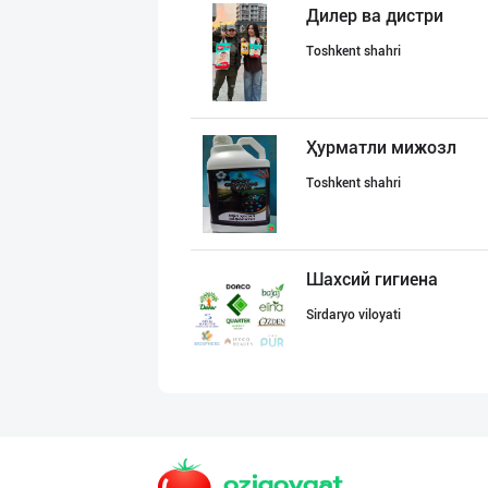
Дилер ва дистри
Toshkent shahri
Ҳурматли мижозл
Toshkent shahri
Шахсий гигиена
Sirdaryo viloyati
Хўжалик совун с
Toshkent shahri