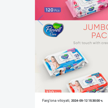
Язык
Личные
данные
Новости
2
Чаты
История
реферальных
переходов
Условия
использования
FAQ
Farg'ona viloyati,
2024-09-12 15:30:00 ч.
О