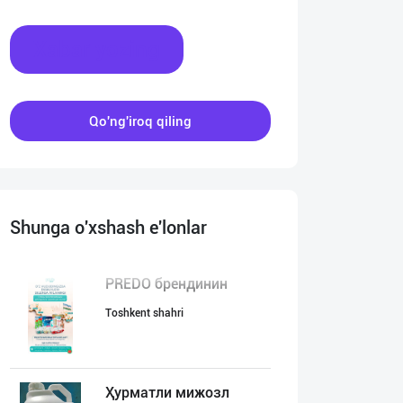
Xabar yozing
Qo'ng'iroq qiling
Shunga o'xshash e'lonlar
PREDO брендинин
Toshkent shahri
Ҳурматли мижозл