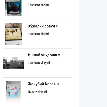
Toshkent shahri
Хўжалик совун с
Toshkent shahri
Ишлаб чиқариш у
Toshkent viloyati
Жанубий Корея в
Navoiy viloyati