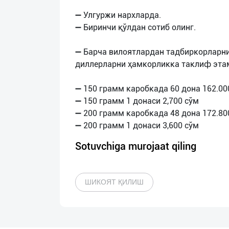
➖ Улгуржи нархларда.
➖ Биринчи қўлдан сотиб олинг.
➖ Барча вилоятлардан тадбиркорларни
диллерларни ҳамкорликка таклиф эта
➖ 150 грамм каробкада 60 дона 162.00
➖ 150 грамм 1 донаси 2,700 сўм
➖ 200 грамм каробкада 48 дона 172.80
Sotuvchiga murojaat qiling
ШИКОЯТ ҚИЛИШ