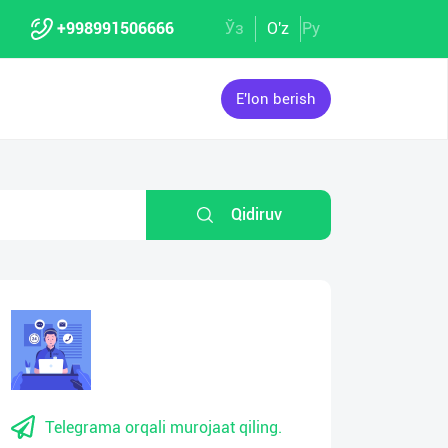
+998991506666
Ўз
O'z
Ру
E'lon berish
Qidiruv
Telegrama orqali murojaat qiling.