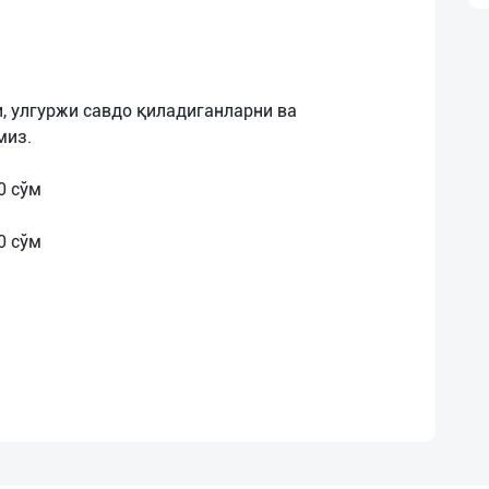
, улгуржи савдо қиладиганларни ва
миз.
0 сўм
0 сўм