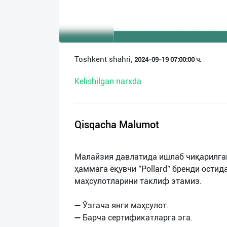
О
нас
Техническая
Toshkent shahri,
2024-09-19 07:00:00 ч.
поддержка
Kelishilgan narxda
Поделиться
приложением
Qisqacha Malumot
Выход
о
Малайзия давлатида ишлаб чиқарилган
ҳаммага ёқувчи "Pollard" бренди ости
маҳсулотларини таклиф этамиз.
➖ Ўзгача янги маҳсулот.
➖ Барча сертификатларга эга.