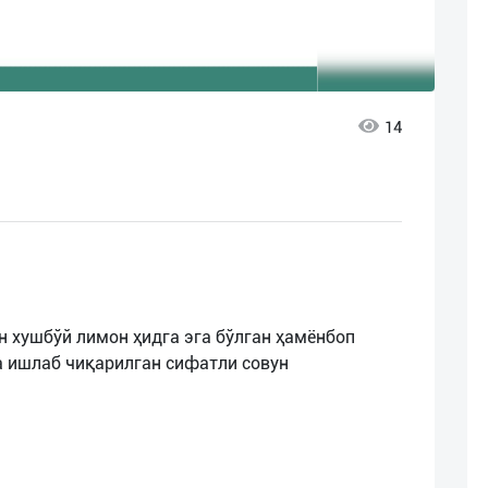
14
 хушбўй лимон ҳидга эга бўлган ҳамёнбоп
да ишлаб чиқарилган сифатли совун