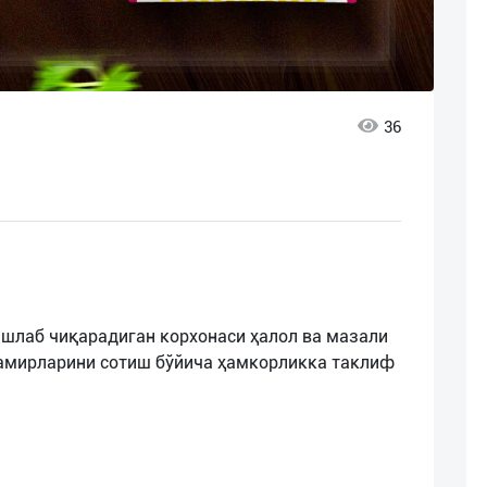
36
шлаб чиқарадиган корхонаси ҳалол ва мазали
хамирларини сотиш бўйича ҳамкорликка таклиф