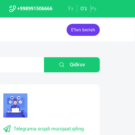
+998991506666
Ўз
O'z
Ру
E'lon berish
Qidiruv
Telegrama orqali murojaat qiling.