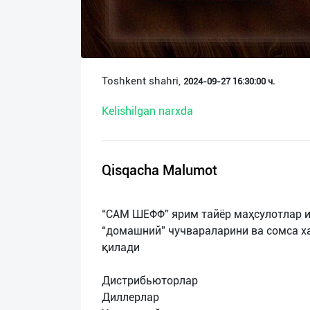
О
нас
Техническая
Toshkent shahri,
2024-09-27 16:30:00 ч.
поддержка
Kelishilgan narxda
Поделиться
приложением
Qisqacha Malumot
Выход
о
“САМ ШЕФФ” ярим тайёр маҳсулотлар и
“домашний” чучвараларини ва сомса 
қилади
Дистрибьюторлар
Диллерлар