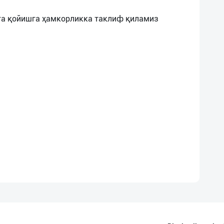
га қойишга ҳамкорликка таклиф қиламиз