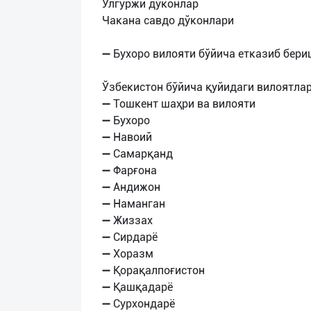
Улгуржи дўконлар
Чакана савдо дўконлари
➖ Бухоро вилояти бўйича етказиб бер
Ўзбекистон бўйича қуйидаги вилоятла
➖ Тошкент шаҳри ва вилояти
➖ Бухоро
➖ Навоий
➖ Самарқанд
➖ Фарғона
➖ Андижон
➖ Наманган
➖ Жиззах
➖ Сирдарё
➖ Хоразм
➖ Қорақалпоғистон
➖ Қашқадарё
➖ Сурхондарё