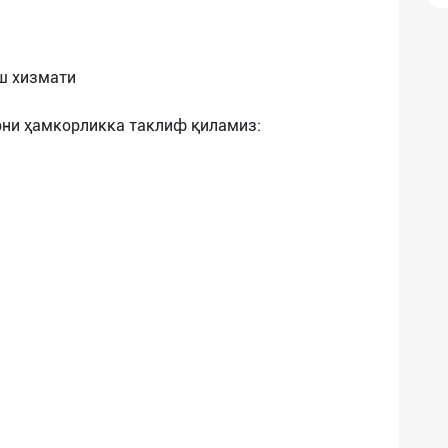
иш хизмати
рни ҳамкорликка таклиф қиламиз: