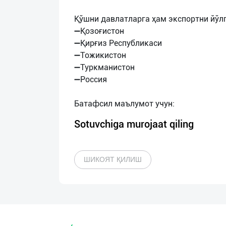
Қўшни давлатларга ҳам экспортни йўл
➖Қозоғистон
➖Қирғиз Республикаси
➖Тожикистон
➖Туркманистон
➖Россия
Sotuvchiga murojaat qiling
ШИКОЯТ ҚИЛИШ