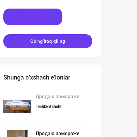
Xabar yozing
Qo'ng'iroq qiling
Shunga o'xshash e'lonlar
Продаю замороже
Toshkent shahri
Продаю замороже