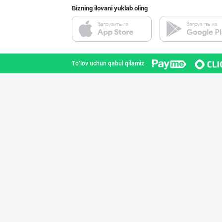
Bizning ilovani yuklab oling
"KUKSUBOSS", "К
Toshkent shahri
To'lov uchun qabul qilamiz
"LOLLI POP", "T
Toshkent shahri
RISOLA ONA — OS
Namangan viloyati
"Hassons" – Ўзб
Toshkent shahri