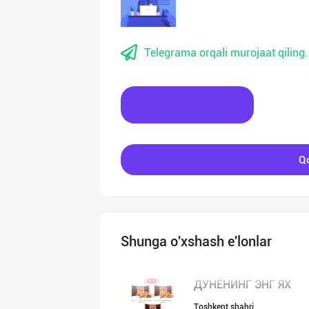
Telegrama orqali murojaat qiling.
Xabar yozing
Qo
Shunga o'xshash e'lonlar
ДУНЁНИНГ ЭНГ ЯХ
Toshkent shahri