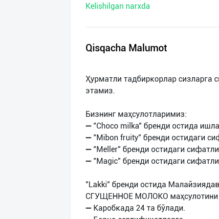
Kelishilgan narxda
нас
Техническая
поддержка
Qisqacha Malumot
Поделиться
Ҳурматли тадбиркорлар сизларга 
приложением
этамиз.
Выход
Бизнинг маҳсулотларимиз:
о
➖ "Choco milka" бренди остида ишл
➖ "Mibon fruity" бренди остидаги с
➖ "Meller" бренди остидаги сифатли
➖ "Magic" бренди остидаги сифатл
"Lakki" бренди остида Малайзияда
СГУЩЕННОЕ МОЛОКО маҳсулотини 
➖ Каробкада 24 та бўлади.