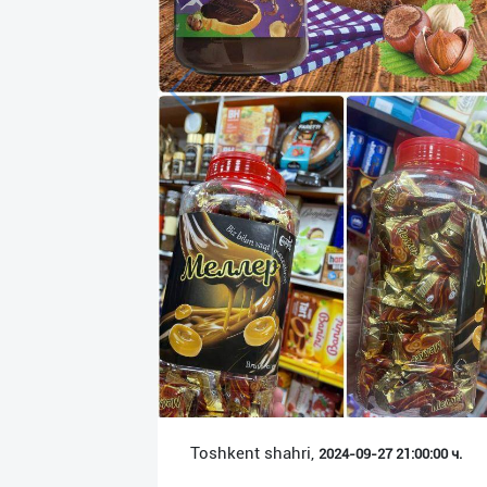
Язык
Личные
данные
Новости
2
Чаты
История
реферальных
переходов
Условия
использования
FAQ
Toshkent shahri,
2024-09-27 21:00:00 ч.
О