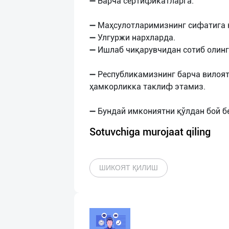
➖ Барча сертификатларга.
➖ Маҳсулотларимизнинг сифатига 
➖ Улгуржи нархларда.
➖ Ишлаб чиқарувчидан сотиб олинг
➖ Республикамизнинг барча вилоя
ҳамкорликка таклиф этамиз.
Sotuvchiga murojaat qiling
ШИКОЯТ ҚИЛИШ