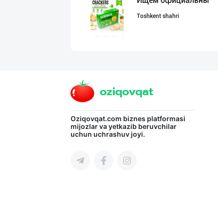
Ищем официальны
Toshkent shahri
"Нур Асал" брен
Toshkent shahri
"FEYA GROUP COM
Oziqovqat.com
biznes platformasi
mijozlar va yetkazib beruvchilar
uchun uchrashuv joyi.
Andijon viloyati
"Sladkiy marmel
Toshkent shahri