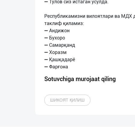
➖ Тўлов сиз истаган усулда.
Республикамизни вилоятлари ва МДХ 
таклиф қиламиз:
➖ Андижон
➖ Бухоро
➖ Самарқанд
➖ Хоразм
➖ Қашқадарё
Sotuvchiga murojaat qiling
ШИКОЯТ ҚИЛИШ