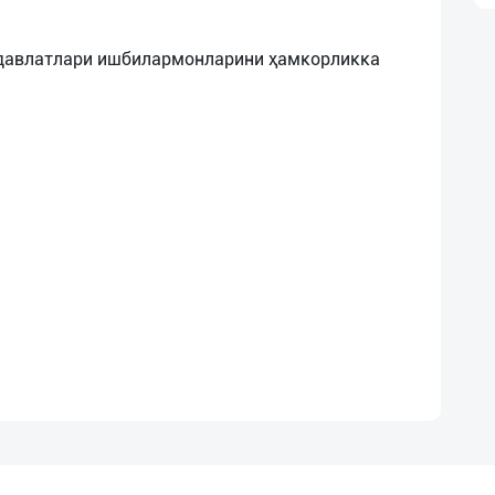
давлатлари ишбилармонларини ҳамкорликка