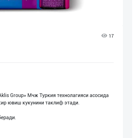
17
klis Group» Мчж Туркия технолагияси асосида
кир ювиш кукунини таклиф этади.
беради.