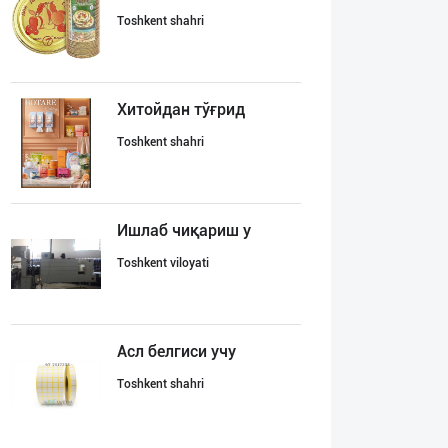
Toshkent shahri
Хитойдан тўғрид
Toshkent shahri
Ишлаб чиқариш у
Toshkent viloyati
Асл белгиси учу
Toshkent shahri