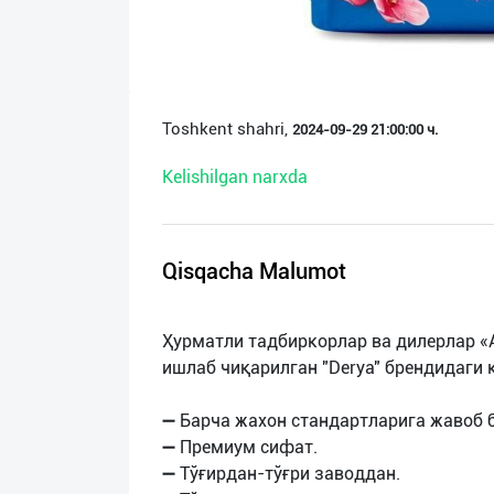
О
нас
Техническая
Toshkent shahri,
2024-09-29 21:00:00 ч.
поддержка
Kelishilgan narxda
Поделиться
приложением
Qisqacha Malumot
Выход
о
Ҳурматли тадбиркорлар ва дилерлар «A
ишлаб чиқарилган "Derya" брендидаги 
➖ Барча жахон стандартларига жавоб 
➖ Премиум сифат.
➖ Тўғирдан-тўғри заводдан.