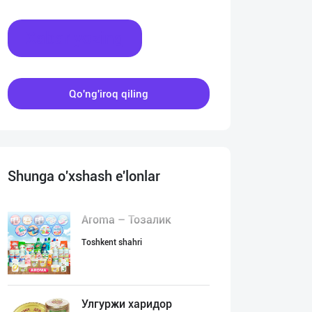
Xabar yozing
Qo'ng'iroq qiling
Shunga o'xshash e'lonlar
Aroma – Тозалик
Toshkent shahri
Улгуржи харидор