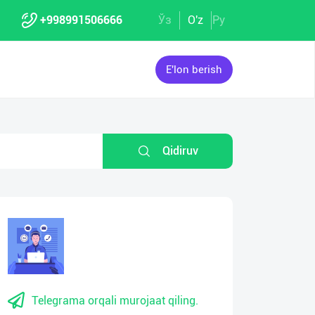
+998991506666
Ўз
O'z
Ру
E'lon berish
Qidiruv
Telegrama orqali murojaat qiling.