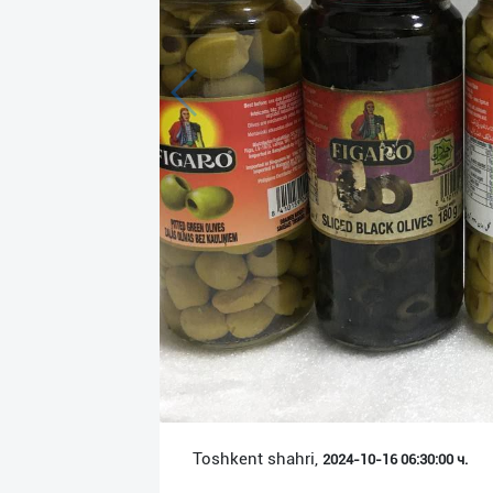
Язык
Личные
данные
Новости
2
Чаты
История
реферальных
переходов
Условия
использования
FAQ
Toshkent shahri,
2024-10-16 06:30:00 ч.
О