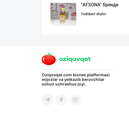
“AFSONA” бренди
Toshkent shahri
Пальма ёғи, Кок
Toshkent shahri
"Щедрость приро
Oziqovqat.com
biznes platformasi
mijozlar va yetkazib beruvchilar
uchun uchrashuv joyi.
Toshkent shahri
Маргарин ва топ
Toshkent shahri