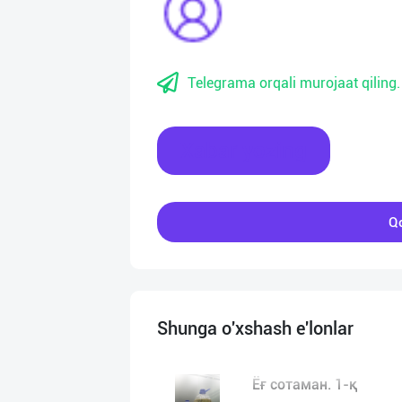
Telegrama orqali murojaat qiling.
Xabar yozing
Qo
Shunga o'xshash e'lonlar
Ёғ сотаман. 1-қ