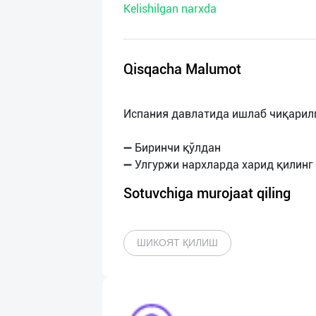
Kelishilgan narxda
нас
Техническая
поддержка
Qisqacha Malumot
Поделиться
Испания давлатида ишлаб чиқарилг
приложением
➖ Биринчи қўлдан
Выход
о
Sotuvchiga murojaat qiling
ШИКОЯТ ҚИЛИШ