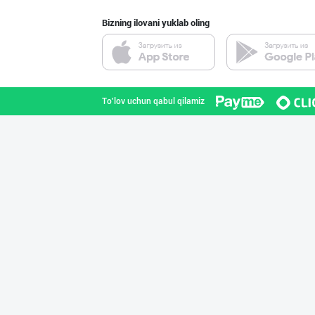
Bizning ilovani yuklab oling
МЧЖ "Integral I
Toshkent shahri
To'lov uchun qabul qilamiz
Дезодорация қил
Toshkent shahri
Музқаймоқчи ака
Toshkent shahri
"MYLAÝYM" — уйд