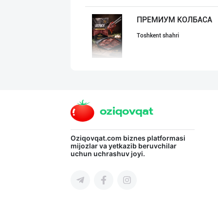
ПРЕМИУМ КОЛБАСА
Toshkent shahri
"GoodMeat" брен
Toshkent shahri
"Ravnaq" бренди
Oziqovqat.com
biznes platformasi
mijozlar va yetkazib beruvchilar
uchun uchrashuv joyi.
Toshkent shahri
"PLATINUM TRADE
Toshkent shahri