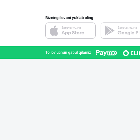
Bizning ilovani yuklab oling
ТАДБИРКОРЛАР, Д
Toshkent shahri
To'lov uchun qabul qilamiz
Сифатли товуқ ф
Toshkent shahri
➖ Самарканд ➖
Samarqand viloyati
SHARQ Delikates