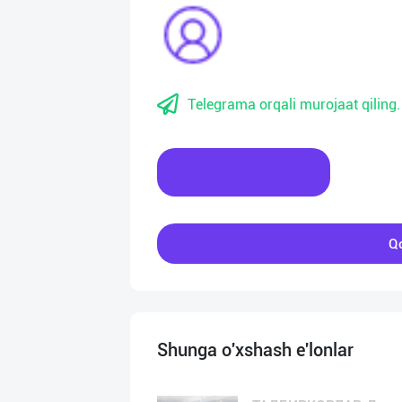
Telegrama orqali murojaat qiling.
Xabar yozing
Qo
Shunga o'xshash e'lonlar