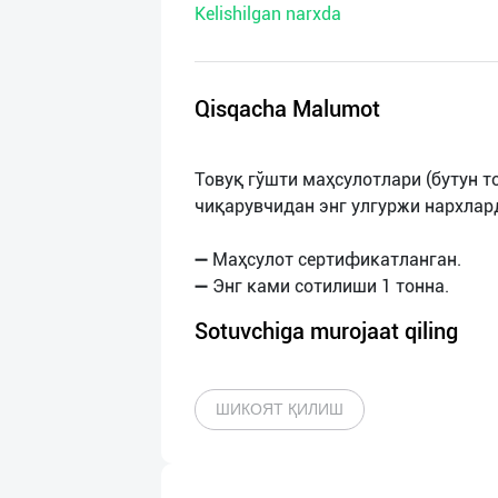
Kelishilgan narxda
нас
Техническая
поддержка
Qisqacha Malumot
Поделиться
Товуқ гўшти маҳсулотлари (бутун то
приложением
чиқарувчидан энг улгуржи нархлар
Выход
➖ Маҳсулот сертификатланган.
о
Sotuvchiga murojaat qiling
ШИКОЯТ ҚИЛИШ