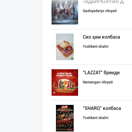
ТАДБИРКОРЛАР, Д
Qashqadaryo viloyati
Сиз ҳам колбаса
Toshkent shahri
"LAZZAT" бренди
Namangan viloyati
"SHARQ" колбаса
Toshkent shahri