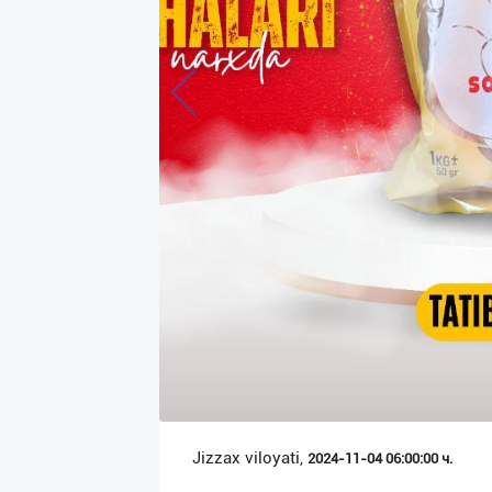
Язык
Личные
данные
Новости
2
Чаты
История
реферальных
переходов
Условия
использования
FAQ
Jizzax viloyati,
2024-11-04 06:00:00 ч.
О