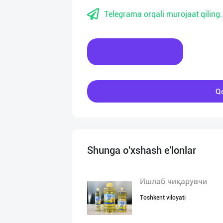
Telegrama orqali murojaat qiling.
Xabar yozing
Qo
Shunga o'xshash e'lonlar
Ишлаб чиқарувчи
Toshkent viloyati