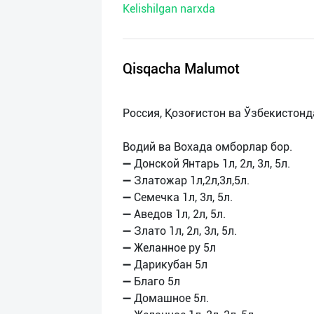
Kelishilgan narxda
нас
Техническая
поддержка
Qisqacha Malumot
Поделиться
Россия, Қозоғистон ва Ўзбекистон
приложением
Водий ва Вохада омборлар бор.
Выход
➖ Донской Янтарь 1л, 2л, 3л, 5л.
о
➖ Златожар 1л,2л,3л,5л.
➖ Семечка 1л, 3л, 5л.
➖ Аведов 1л, 2л, 5л.
➖ Злато 1л, 2л, 3л, 5л.
➖ Желанное ру 5л
➖ Дарикубан 5л
➖ Благо 5л
➖ Домашное 5л.