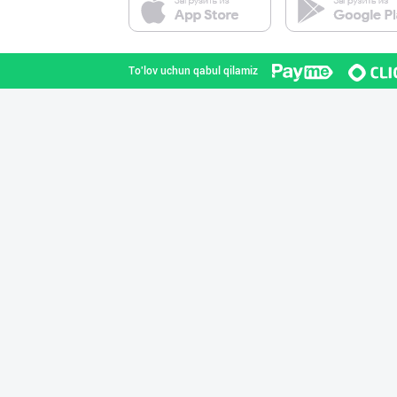
Toshkent shahri
To'lov uchun qabul qilamiz
Маргарин ва топ
Toshkent shahri
Кокос ёғи: ➖ П
Toshkent shahri
"Щедрость приро
Toshkent shahri