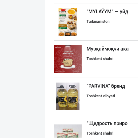
"MYLAÝYM" — уйд
Turkmaniston
Музқаймоқчи ака
Toshkent shahri
"PARVINA" бренд
Toshkent viloyati
"Щедрость приро
Toshkent shahri