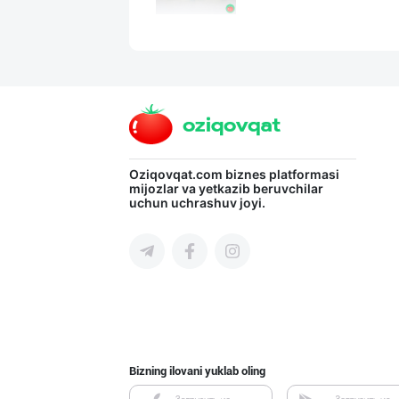
МЧЖ "Integral I
Toshkent shahri
Кокос ёғи: ➖ П
Oziqovqat.com
biznes platformasi
mijozlar va yetkazib beruvchilar
uchun uchrashuv joyi.
Toshkent shahri
Сифатли Кокос в
Toshkent shahri
Bizning ilovani yuklab oling
Катта ҳажмда ко