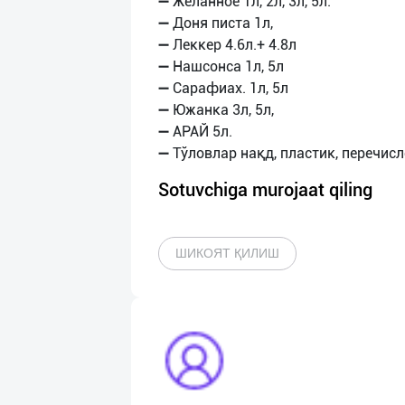
➖ Желанное 1л, 2л, 3л, 5л.
➖ Доня писта 1л,
➖ Леккер 4.6л.+ 4.8л
➖ Нашсонса 1л, 5л
➖ Сарафиах. 1л, 5л
➖ Южанка 3л, 5л,
➖ АРАЙ 5л.
Sotuvchiga murojaat qiling
ШИКОЯТ ҚИЛИШ