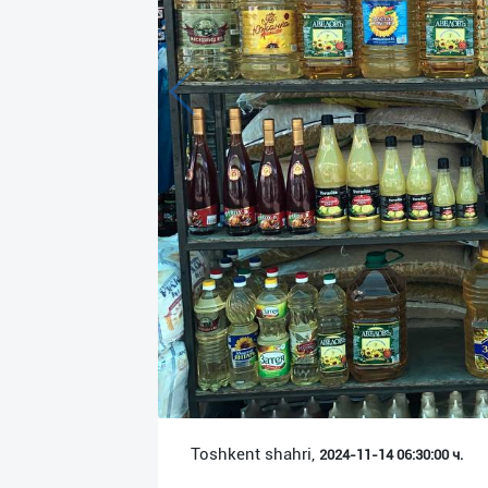
Язык
Личные
данные
Новости
2
Чаты
История
реферальных
переходов
Условия
использования
FAQ
Toshkent shahri,
2024-11-14 06:30:00 ч.
О