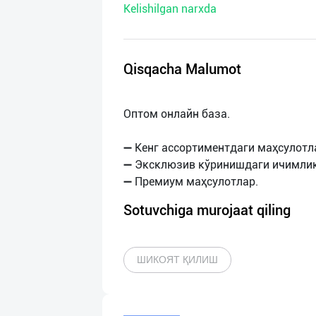
Kelishilgan narxda
нас
Техническая
поддержка
Qisqacha Malumot
Поделиться
Оптом онлайн база.
приложением
➖ Кенг ассортиментдаги маҳсулотл
Выход
➖ Эксклюзив кўринишдаги ичимлик
о
Sotuvchiga murojaat qiling
ШИКОЯТ ҚИЛИШ