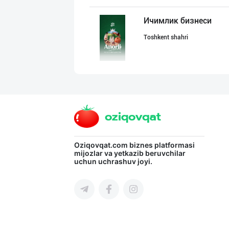
Ичимлик бизнеси
Toshkent shahri
INTER ROHAT — Ҳ
Toshkent shahri
YEON HO — КОРЕЯ
Oziqovqat.com
biznes platformasi
mijozlar va yetkazib beruvchilar
uchun uchrashuv joyi.
Toshkent shahri
"NOV LIMONADLAR
Toshkent shahri