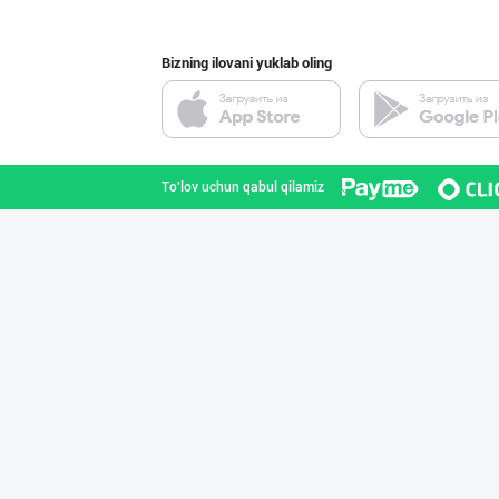
Bizning ilovani yuklab oling
Янги “MK” бренд
Toshkent shahri
To'lov uchun qabul qilamiz
"BONITA FRUIT J
Toshkent shahri
SHIRIN PREMIUM
Toshkent shahri
Оптомчилар учун