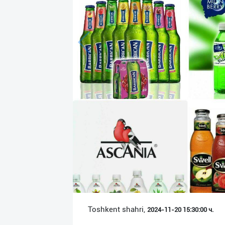
Язык
Личные
данные
Новости
2
Чаты
История
реферальных
переходов
Условия
использования
FAQ
Toshkent shahri,
2024-11-20 15:30:00 ч.
О