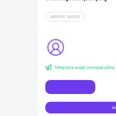
ШИКОЯТ ҚИЛИШ
Telegrama orqali murojaat qiling.
Xabar yozing
Qo