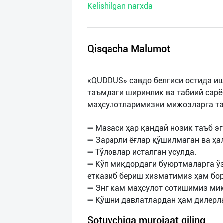
Kelishilgan narxda
нас
Техническая
поддержка
Qisqacha Malumot
Поделиться
«QUDDUS» савдо белгиси остида и
приложением
таъмдаги ширинлик ва табиий сарё
маҳсулотларимизни мижозларга та
Выход
о
➖ Мазаси ҳар қандай нозик таъб э
➖ Зарарли ёғлар қўшилмаган ва ҳа
➖ Тўловлар исталган усулда.
➖ Кўп миқдордаги буюртмаларга ўз
етказиб бериш хизматимиз ҳам бор
➖ Энг кам маҳсулот сотишимиз миқ
Sotuvchiga murojaat qiling