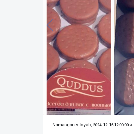
Язык
Личные
данные
Новости
2
Чаты
История
реферальных
переходов
Условия
использования
FAQ
Namangan viloyati,
2024-12-16 12:00:00 ч.
О