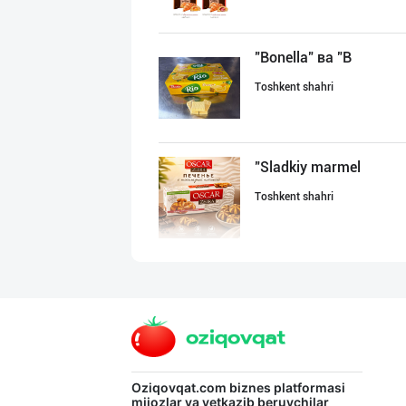
"Bonella" ва "B
Toshkent shahri
"Sladkiy marmel
Toshkent shahri
Шоколад мавсуми
Toshkent shahri
GREAT SELL GROU
Oziqovqat.com
biznes platformasi
mijozlar va yetkazib beruvchilar