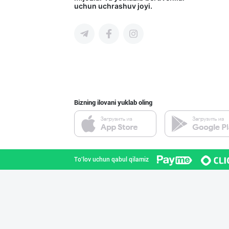
uchun uchrashuv joyi.
Toshkent shahri
"Abobil" бренди
Toshkent shahri
Bizning ilovani yuklab oling
"LOLLI POP", "T
Toshkent shahri
To'lov uchun qabul qilamiz
"KUKSUBOSS", "К
Toshkent shahri