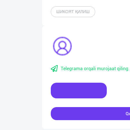
ШИКОЯТ ҚИЛИШ
Telegrama orqali murojaat qiling.
Xabar yozing
Qo