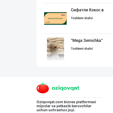
Сифатли Кокос в
Toshkent shahri
"Mega Semichka"
Toshkent shahri
"Щедрость приро
Toshkent shahri
Ишлаб чиқараётг
Oziqovqat.com
biznes platformasi
mijozlar va yetkazib beruvchilar
uchun uchrashuv joyi.
Toshkent shahri