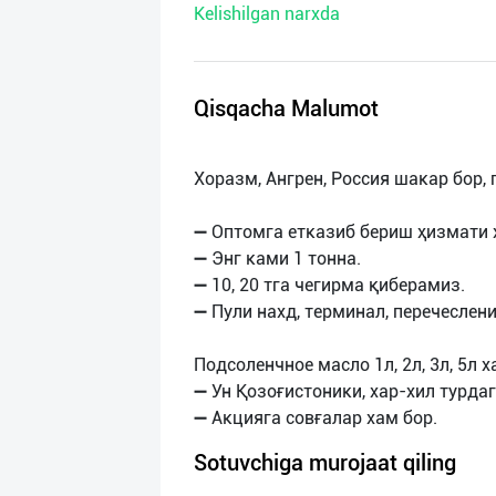
Kelishilgan narxda
нас
Техническая
поддержка
Qisqacha Malumot
Поделиться
Хоразм, Ангрен, Россия шакар бор, 
приложением
➖ Оптомга етказиб бериш ҳизмати
Выход
➖ Энг ками 1 тонна.
о
➖ 10, 20 тга чегирма қиберамиз.
➖ Пули нахд, терминал, перечеслени
Подсоленчное масло 1л, 2л, 3л, 5л 
➖ Ун Қозоғистоники, хар-хил турдаг
Sotuvchiga murojaat qiling