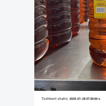
Язык
Личные
данные
Новости
2
Чаты
История
реферальных
переходов
Условия
использования
FAQ
Toshkent shahri,
2025-01-28 07:30:00 ч.
О