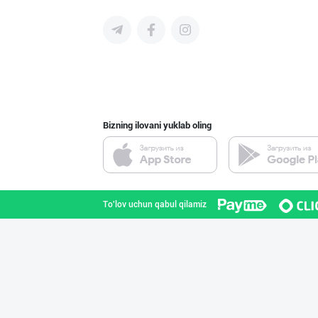
Маргарин ва топ
Toshkent shahri
Bizning ilovani yuklab oling
Дезодорация қил
Toshkent shahri
To'lov uchun qabul qilamiz
Ишлаб чиқарувчи
Toshkent viloyati
Кокос ёғи: ➖ П