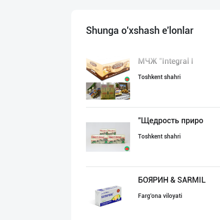
Shunga o'xshash e'lonlar
МЧЖ "Integral I
Toshkent shahri
"Щедрость приро
Toshkent shahri
БОЯРИН & SARMIL
Farg'ona viloyati