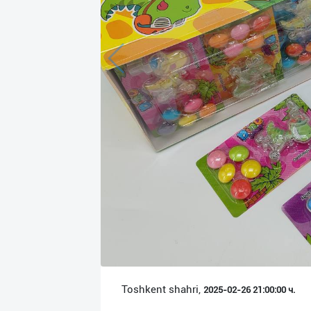
Язык
Личные
данные
Новости
2
Чаты
История
реферальных
переходов
Условия
использования
FAQ
Toshkent shahri,
2025-02-26 21:00:00 ч.
О