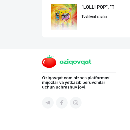
"LOLLI POP", "T
Toshkent shahri
"Восточная Сказ
Toshkent shahri
ДУНЁНИНГ ЭНГ ЯХ
Oziqovqat.com
biznes platformasi
mijozlar va yetkazib beruvchilar
uchun uchrashuv joyi.
Toshkent shahri
"MIRAY" — Европ
Toshkent shahri