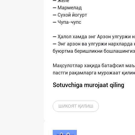
➖ Желе
➖ Мармелад
➖ Сухой йогурт
➖ Чупа-чупс
➖ Ҳалол хамда энг Арзон улгуржи 
➖ Энг арзон ва улгуржи нархларда
буюртма беришликни бошлашингиз
Маҳсулотлар хақида батафсил маъ
Sotuvchiga murojaat qiling
ШИКОЯТ ҚИЛИШ