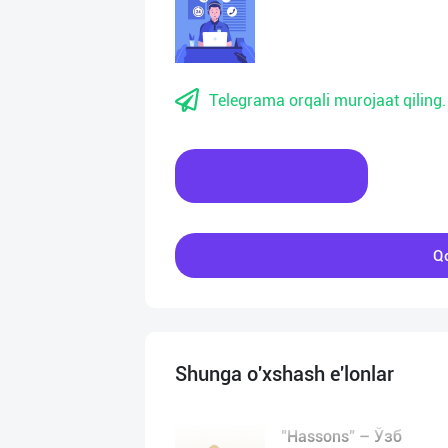
Telegrama orqali murojaat qiling.
Xabar yozing
Qo
Shunga o'xshash e'lonlar
"Hassons" – Ўзб