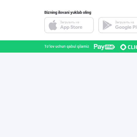
Bizning ilovani yuklab oling
"Sladkiy marmel
Toshkent shahri
To'lov uchun qabul qilamiz
"Sladkiy Ray" б
Toshkent shahri
"Bonella" ва "B
Toshkent shahri
Шоколад мавсуми