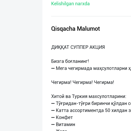
Kelishilgan narxda
нас
Техническая
поддержка
Qisqacha Malumot
Поделиться
ДИҚҚАТ СУППEР АКЦИЯ
приложением
Бизга боғланинг!
Выход
➖ Мега чегирмада маҳсулотларни ҳ
о
Чегирма! Чегирма! Чегирма!
Хитой ва Туркия махсулотларини:
➖ Тўғридан-тўғри биринчи қўлдан
➖ Катта ассортиментда 50 хилдан 
➖ Конфет
➖ Витамин