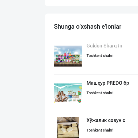
Shunga o'xshash e'lonlar
Guldon Sharq In
Toshkent shahri
Машҳур PREDO бр
Toshkent shahri
Хўжалик совун с
Toshkent shahri