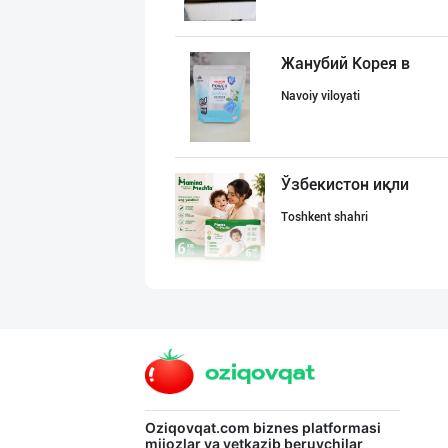
Жанубий Корея в
Navoiy viloyati
Ўзбекистон иқли
Toshkent shahri
Диққат! Ўзбекис
Toshkent shahri
PREDO брендинин
Oziqovqat.com
biznes platformasi
mijozlar va yetkazib beruvchilar