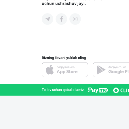
uchun uchrashuv joyi.
Toshkent shahri
Гигиеник восита
Toshkent shahri
Bizning ilovani yuklab oling
Оптом ёки чакан
Toshkent shahri
To'lov uchun qabul qilamiz
Асл белгиси учу
Toshkent shahri