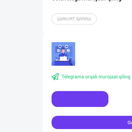
ШИКОЯТ ҚИЛИШ
Telegrama orqali murojaat qiling.
Xabar yozing
Qo