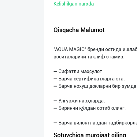
Kelishilgan narxda
нас
Техническая
поддержка
Qisqacha Malumot
Поделиться
"AQUA MAGIC" бренди остида ишла
приложением
воситаларини таклиф этамиз.
Выход
➖ Сифатли маҳсулот
о
➖ Барча сертификатларга эга.
➖ Барча нохуш доғларни бир зумда
➖ Улгуржи нарҳларда.
➖ Биринчи қўлдан сотиб олинг.
Sotuvchiga murojaat qiling