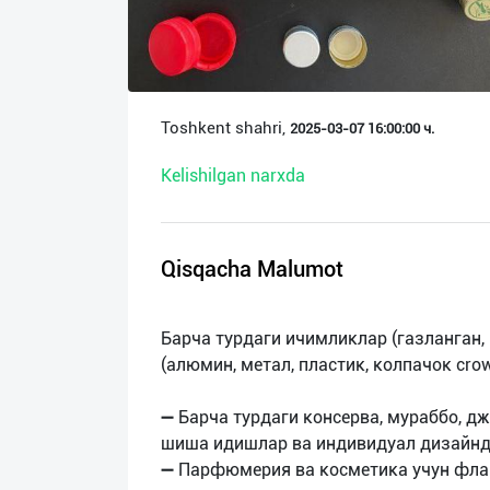
О
нас
Техническая
Toshkent shahri,
2025-03-07 16:00:00 ч.
поддержка
Kelishilgan narxda
Поделиться
приложением
Qisqacha Malumot
Выход
о
Барча турдаги ичимликлар (газланган, 
(алюмин, метал, пластик, колпачок crow
➖ Барча турдаги консерва, мураббо, д
шиша идишлар ва индивидуал дизайнд
➖ Парфюмерия ва косметика учун флак