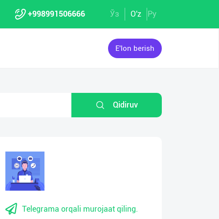
+998991506666
Ўз
O'z
Ру
E'lon berish
Qidiruv
Telegrama orqali murojaat qiling.