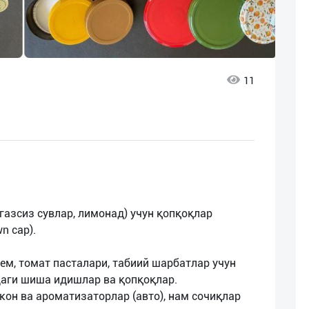
11
газсиз сувлар, лимонад) учун қопқоқлар
n cap).
жем, томат пасталари, табиий шарбатлар учун
аги шиша идишлар ва қопқоқлар.
он ва ароматизаторлар (авто), нам сочиқлар