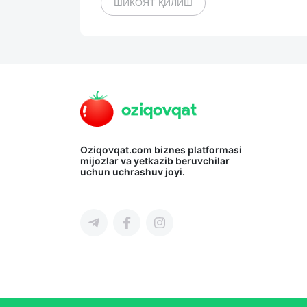
ШИКОЯТ ҚИЛИШ
Oziqovqat.com
biznes platformasi
mijozlar va yetkazib beruvchilar
uchun uchrashuv joyi.