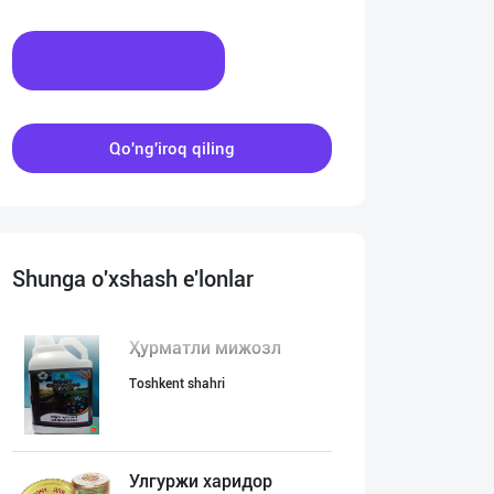
Xabar yozing
Qo'ng'iroq qiling
Shunga o'xshash e'lonlar
Ҳурматли мижозл
Toshkent shahri
Улгуржи харидор