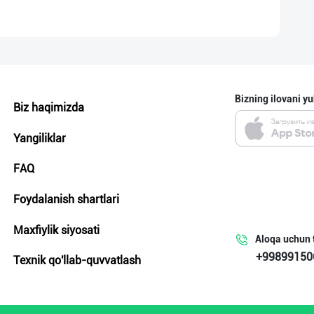
Bizning ilovani yu
Biz haqimizda
Yangiliklar
FAQ
Foydalanish shartlari
Maxfiylik siyosati
Aloqa uchun 
+99899150
Texnik qo'llab-quvvatlash