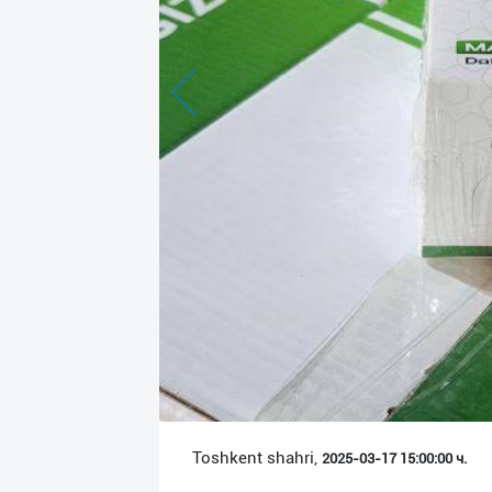
Язык
Личные
данные
Новости
2
Чаты
История
реферальных
переходов
Условия
использования
FAQ
Toshkent shahri,
2025-03-17 15:00:00 ч.
О