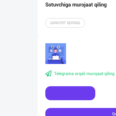
Sotuvchiga murojaat qiling
ШИКОЯТ ҚИЛИШ
Telegrama orqali murojaat qiling.
Xabar yozing
Qo