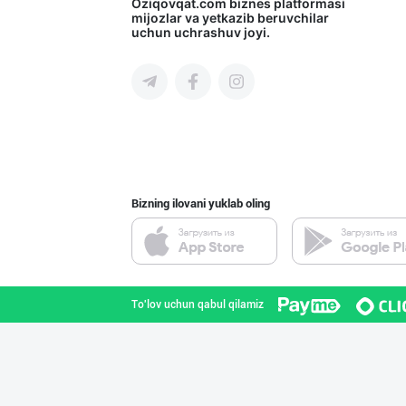
ТОШКЕНТ ВА ЎЗБЕ
Oziqovqat.com
biznes platformasi
mijozlar va yetkazib beruvchilar
uchun uchrashuv joyi.
Toshkent shahri
Саудия Арабисто
Toshkent shahri
Bizning ilovani yuklab oling
Эрон Хурмоси ке
Toshkent shahri
To'lov uchun qabul qilamiz
Рамазон яқин!
Toshkent shahri