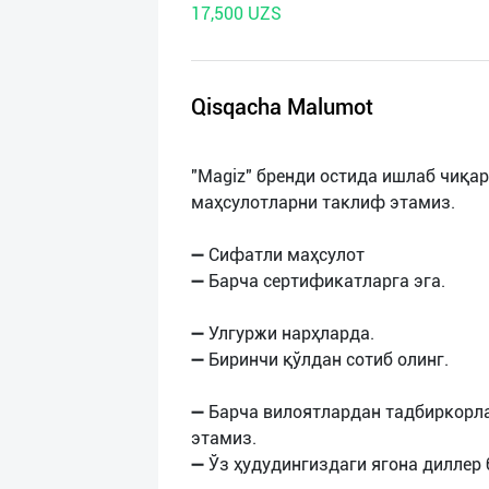
17,500 UZS
нас
Техническая
поддержка
Qisqacha Malumot
Поделиться
"Magiz" бренди остида ишлаб чиқа
приложением
маҳсулотларни таклиф этамиз.
Выход
➖ Сифатли маҳсулот
о
➖ Барча сертификатларга эга.
➖ Улгуржи нарҳларда.
➖ Биринчи қўлдан сотиб олинг.
➖ Барча вилоятлардан тадбиркорл
этамиз.