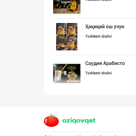
Ҳақиқий ош учун
Toshkent shahri
Саудия Арабисто
Toshkent shahri
Магиз (ош магиз
Toshkent shahri