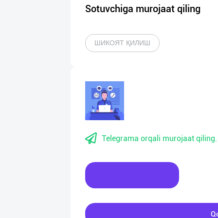
Sotuvchiga murojaat qiling
ШИКОЯТ ҚИЛИШ
Telegrama orqali murojaat qiling.
Xabar yozing
Qo