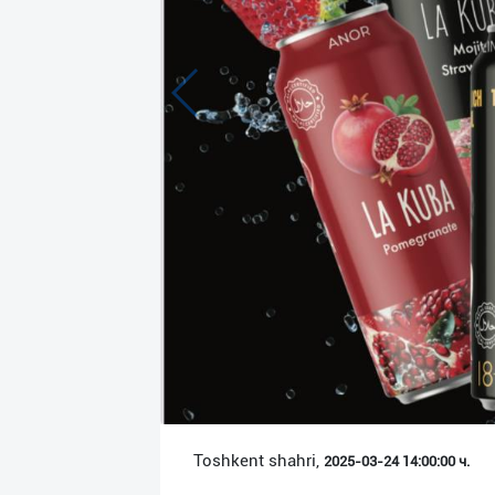
Язык
Личные
данные
Новости
2
Чаты
История
реферальных
переходов
Условия
использования
FAQ
Toshkent shahri,
2025-03-24 14:00:00 ч.
О