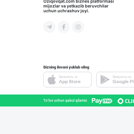
INTER ROHAT — Ҳ
Oziqovqat.com
biznes platformasi
mijozlar va yetkazib beruvchilar
uchun uchrashuv joyi.
Toshkent shahri
CS EXIMPORT МЧЖ
Toshkent shahri
Bizning ilovani yuklab oling
Оптомчилар учун
Toshkent shahri
To'lov uchun qabul qilamiz
DIVO ZAMZAM WAT
Farg'ona viloyati