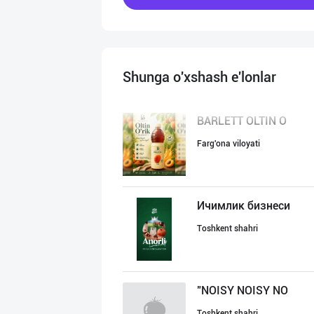
Shunga o'xshash e'lonlar
BARLETT OLTIN O
Farg'ona viloyati
Ичимлик бизнеси
Toshkent shahri
"NOISY NOISY NO
Toshkent shahri