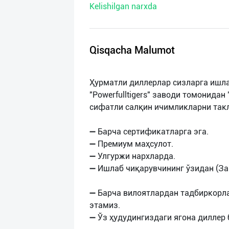
Kelishilgan narxda
нас
Техническая
поддержка
Qisqacha Malumot
Поделиться
Ҳурматли диллерлар сизларга ишл
приложением
"Powerfulltigers" заводи томонида
сифатли салқин ичимликларни так
Выход
о
➖ Барча сертификатларга эга.
➖ Премиум маҳсулот.
➖ Улгуржи нархларда.
➖ Ишлаб чиқарувчининг ўзидан (За
➖ Барча вилоятлардан тадбиркорл
этамиз.