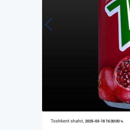
Язык
Личные
данные
Новости
2
Чаты
История
реферальных
переходов
Условия
использования
FAQ
Toshkent shahri,
2025-03-18 16:30:00 ч.
О