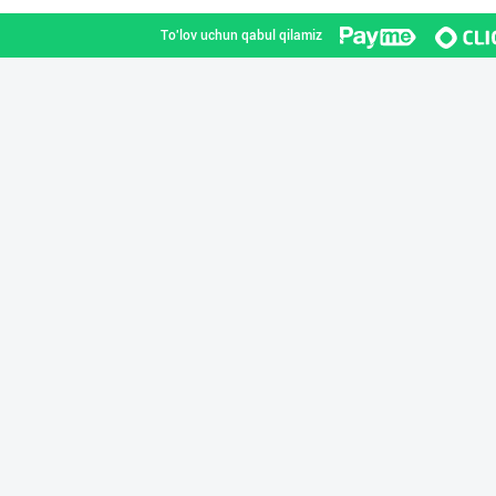
To'lov uchun qabul qilamiz
SHIRIN PREMIUM
Toshkent shahri
Янги “MK” бренд
Toshkent shahri
"BONITA FRUIT J
Toshkent shahri
Оптомчилар учун