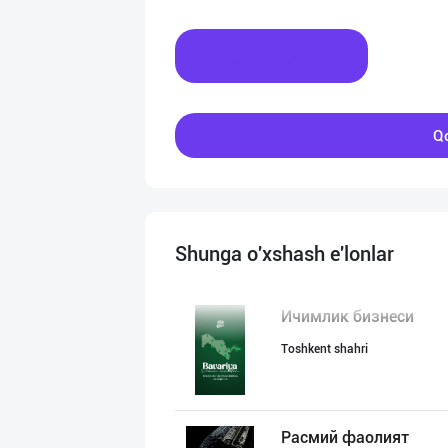
Xabar yozing
Qo
Shunga o'xshash e'lonlar
Ичимлик бизнеси
Toshkent shahri
Расмий фаолият