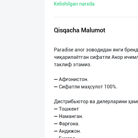
Kelishilgan narxda
нас
Техническая
поддержка
Qisqacha Malumot
Поделиться
Paradise anor зоводидан янги бре
приложением
чиқарилаётган сифатли Анор ичим
таклиф этамиз.
Выход
о
➖ Афғонистон.
➖ Сифатли маҳсулот 100%.
Дистрибьютор ва дилерларини ҳам
➖️ Тошкент
➖ Наманган.
➖ Фарғона.
➖ Андижон.