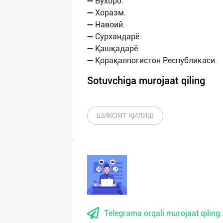
➖ Бухоро.
➖ Хоразм.
➖ Навоий.
➖ Сурхандарё.
➖ Қашқадарё.
Sotuvchiga murojaat qiling
ШИКОЯТ ҚИЛИШ
Telegrama orqali murojaat qiling.