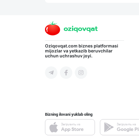
INTER ROHAT — Ҳ
Toshkent shahri
Ичимлик бизнеси
Oziqovqat.com
biznes platformasi
mijozlar va yetkazib beruvchilar
uchun uchrashuv joyi.
Toshkent shahri
"Behkhosh" — Эр
Toshkent shahri
Bizning ilovani yuklab oling
"Апельсин" брен
Toshkent shahri