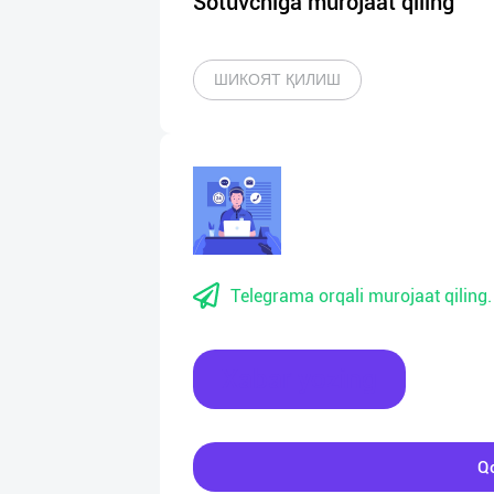
Sotuvchiga murojaat qiling
ШИКОЯТ ҚИЛИШ
Telegrama orqali murojaat qiling.
Xabar yozing
Qo