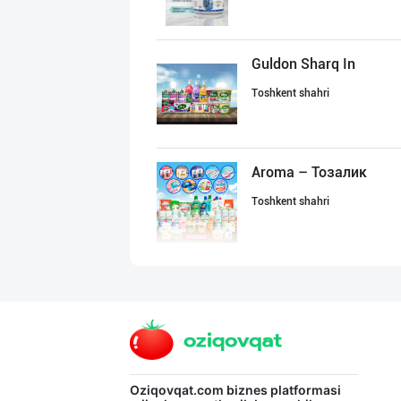
Guldon Sharq In
Toshkent shahri
Aroma – Тозалик
Toshkent shahri
Ҳурматли тадбир
Toshkent shahri
Машҳур PREDO бр
Oziqovqat.com
biznes platformasi