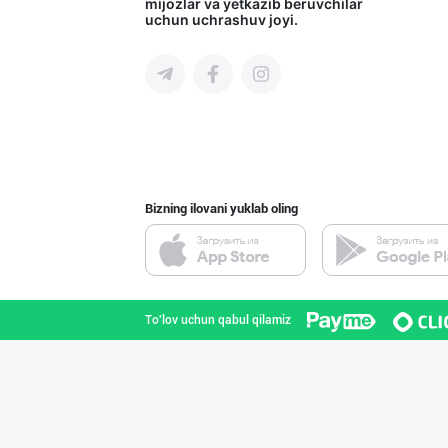
mijozlar va yetkazib beruvchilar
uchun uchrashuv joyi.
Toshkent shahri
Ўзбекистон иқли
Toshkent shahri
Bizning ilovani yuklab oling
Улгуржи харидор
Toshkent shahri
To'lov uchun qabul qilamiz
"Gold Teks" тек
Toshkent shahri