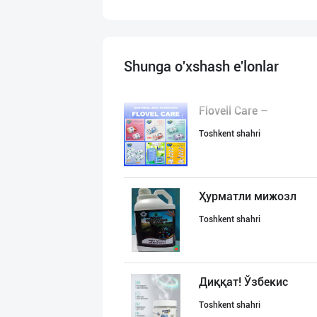
Shunga o'xshash e'lonlar
Flovell Care –
Toshkent shahri
Ҳурматли мижозл
Toshkent shahri
Диққат! Ўзбекис
Toshkent shahri