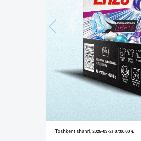
Язык
Личные
данные
Новости
2
Чаты
История
реферальных
переходов
Условия
использования
FAQ
Toshkent shahri,
2025-03-21 07:00:00 ч.
О