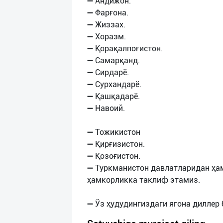
➖ Андижон.
➖ Фарғона.
➖ Жиззах.
➖ Хоразм.
➖ Қорақалпоғистон.
➖ Самарқанд.
➖ Сирдарё.
➖ Сурхандарё.
➖ Қашқадарё.
➖ Навоий.
➖ Тожикистон
➖ Қирғизистон.
➖ Қозоғистон.
➖ Туркманистон давлатларидан ҳа
ҳамкорликка таклиф этамиз.