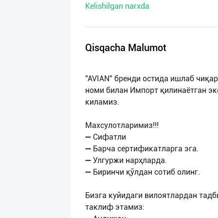
Kelishilgan narxda
нас
Техническая
поддержка
Qisqacha Malumot
Поделиться
"AVIAN" бренди остида ишлаб чиқар
приложением
номи билан Импорт қилинаётган э
киламиз.
Выход
о
Махсулотларимиз!!!
➖ Сифатли
➖ Барча сертификатларга эга.
➖ Улгуржи нарҳларда.
➖ Биринчи қўлдан сотиб олинг.
Бизга куйидаги вилоятлардан тад
таклиф этамиз: