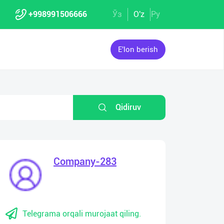
+998991506666
Ўз
O'z
Ру
E'lon berish
Qidiruv
Company-283
Telegrama orqali murojaat qiling.