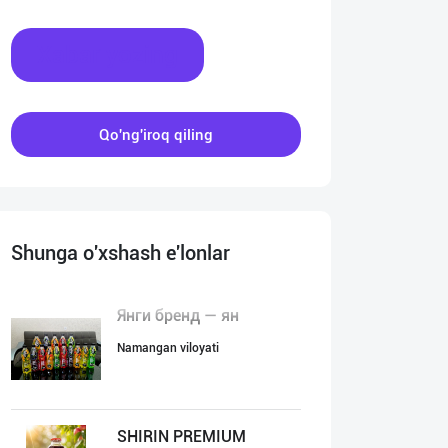
Xabar yozing
Qo'ng'iroq qiling
Shunga o'xshash e'lonlar
Янги бренд — ян
Namangan viloyati
SHIRIN PREMIUM