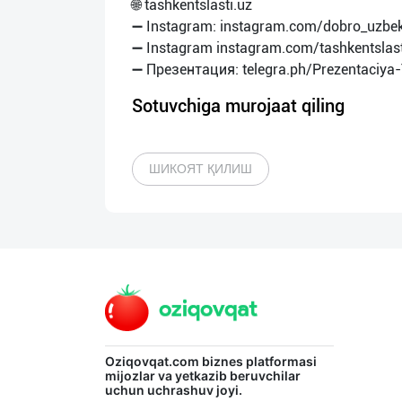
🌐 tashkentslasti.uz
➖ Instagram: instagram.com/dobro_uzbek
➖ Instagram instagram.com/tashkentslast
Sotuvchiga murojaat qiling
ШИКОЯТ ҚИЛИШ
Oziqovqat.com
biznes platformasi
mijozlar va yetkazib beruvchilar
uchun uchrashuv joyi.