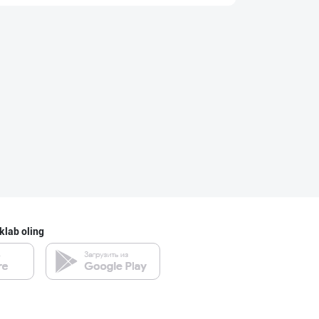
Ичимлик бизнеси
Toshkent shahri
Янги “MK” бренд
Toshkent shahri
Ичимлик бизнеси
Toshkent shahri
klab oling
Миллий маҳсулот
Toshkent shahri