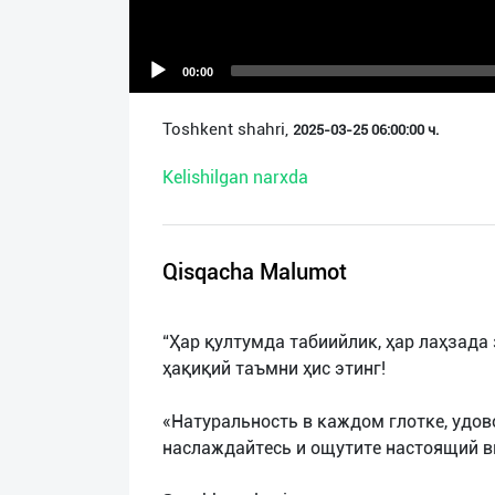
О
нас
00:00
Техническая
Toshkent shahri,
2025-03-25 06:00:00 ч.
поддержка
Kelishilgan narxda
Поделиться
приложением
Qisqacha Malumot
Выход
о
“Ҳар қултумда табиийлик, ҳар лаҳзада 
ҳақиқий таъмни ҳис этинг!
«Натуральность в каждом глотке, удов
наслаждайтесь и ощутите настоящий