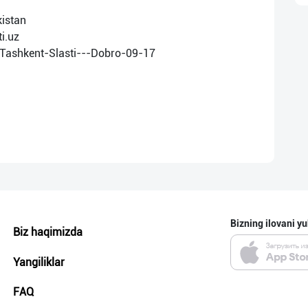
istan
i.uz
Bizning ilovani yu
Biz haqimizda
Yangiliklar
FAQ