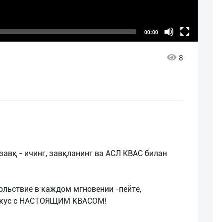
00:00
8
завқ - ичинг, завқланинг ва АСЛ КВАС билан
ольствие в каждом мгновении -пейте,
 вкус с НАСТОЯЩИМ КВАСОМ!