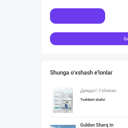
Xabar yozing
Qo
Shunga o'xshash e'lonlar
Диққат! Ўзбекис
Toshkent shahri
Guldon Sharq In