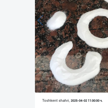
Язык
Личные
данные
Новости
2
Чаты
История
реферальных
переходов
Условия
использования
FAQ
Toshkent shahri,
2025-04-02 11:00:00 ч.
О