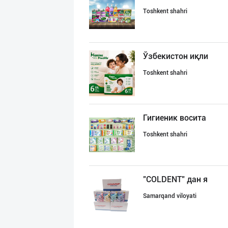
Toshkent shahri
Ўзбекистон иқли
Toshkent shahri
Гигиеник восита
Toshkent shahri
"COLDENT" дан я
Samarqand viloyati