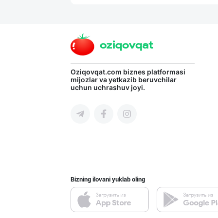
Хўжалик совун с
Toshkent shahri
Хитойдан тўғрид
Oziqovqat.com
biznes platformasi
mijozlar va yetkazib beruvchilar
uchun uchrashuv joyi.
Toshkent shahri
Flovell Care –
Toshkent shahri
Bizning ilovani yuklab oling
PREDO брендинин
Toshkent shahri