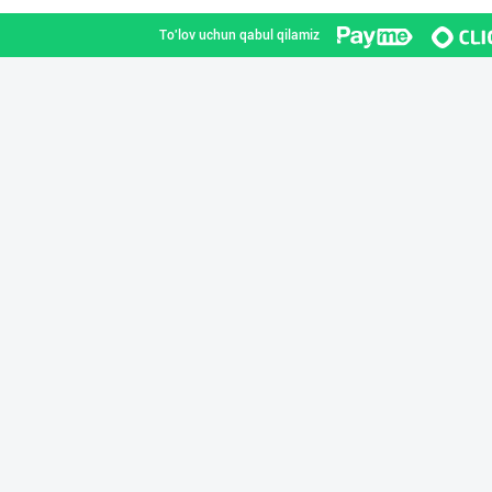
To'lov uchun qabul qilamiz
Асл белгиси учу
Toshkent shahri
Ҳурматли мижозл
Toshkent shahri
ХИТОЙ ва КОРЕЯ
Toshkent shahri
Машҳур PREDO бр