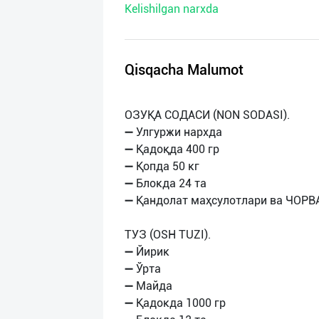
Kelishilgan narxda
нас
Техническая
поддержка
Qisqacha Malumot
Поделиться
ОЗУҚА СОДАСИ (NON SODASI).
приложением
➖ Улгуржи нархда
➖ Қадоқда 400 гр
Выход
➖ Қопда 50 кг
о
➖ Блокда 24 та
➖ Қандолат маҳсулотлари ва ЧОРВ
ТУЗ (OSH TUZI).
➖ Йирик
➖ Ўрта
➖ Майда
➖ Қадокда 1000 гр