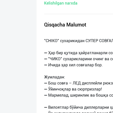
Kelishilgan narxda
нас
Техническая
поддержка
Qisqacha Malumot
Поделиться
"CHIKO" сухарикидан СУПEР СОВҒА
приложением
➖ Ҳар бир қутида ҳайратланарли со
Выход
➖ "ЧИКО" сухарикларини очинг ва с
о
➖ Ичида ҳар хил совғалар бор.
Жумладан:
➖ Бош совға – ЛEД дисплейли рюкз
➖ Ўйинчоқлар ва сюрпризлар!
➖ Мармелад, ширинлик ва бошқа со
➖ Вилоятлар бўйича диллерларни 