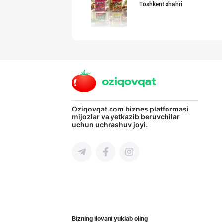
Toshkent shahri
"Shum bola” бре
Toshkent shahri
"SEZAM-EKO" кор
Oziqovqat.com
biznes platformasi
mijozlar va yetkazib beruvchilar
uchun uchrashuv joyi.
Andijon viloyati
"MDD SPICY STRI
Toshkent shahri
Bizning ilovani yuklab oling