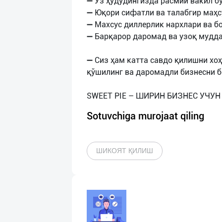
➖ Ўз ҳудудингизда расмий вакил 
➖ Юқори сифатли ва талабгир маҳс
➖ Махсус диллерлик нархлари ва б
➖ Барқарор даромад ва узоқ мудда
➖ Сиз ҳам катта савдо қилишни хо
қўшилинг ва даромадли бизнесни б
Sotuvchiga murojaat qiling
ШИКОЯТ ҚИЛИШ