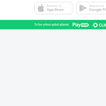
Ҳурматли тадбир
Samarqand viloyati
To'lov uchun qabul qilamiz
Сифатли карамел
Toshkent shahri
"MDD SPICY STRI
Toshkent shahri
"YILIMI" бренди
Toshkent viloyati