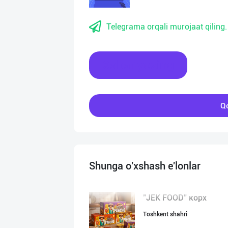
Telegrama orqali murojaat qiling.
Xabar yozing
Qo
Shunga o'xshash e'lonlar
"JEK FOOD" корх
Toshkent shahri