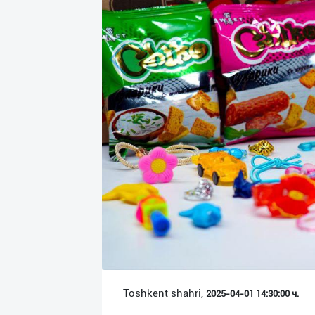
Язык
Личные
данные
Новости
2
Чаты
История
реферальных
переходов
Условия
использования
FAQ
Toshkent shahri,
2025-04-01 14:30:00 ч.
О