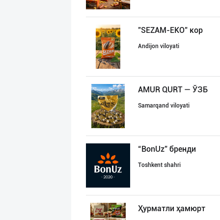
"SEZAM-EKO" кор
Andijon viloyati
AMUR QURT — ЎЗБ
Samarqand viloyati
“BonUz” бренди
Toshkent shahri
Ҳурматли ҳамюрт