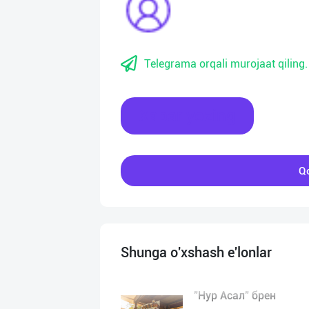
Telegrama orqali murojaat qiling.
Xabar yozing
Qo
Shunga o'xshash e'lonlar
"Нур Асал" брен