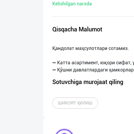
Kelishilgan narxda
нас
Техническая
поддержка
Qisqacha Malumot
Поделиться
Қандолат маҳсулотлари сотамиз.
приложением
➖ Катта асартимент, юқори сифат, 
Выход
о
Sotuvchiga murojaat qiling
ШИКОЯТ ҚИЛИШ