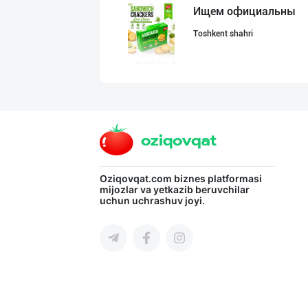
Ищем официальны
Toshkent shahri
"Bonella" ва "B
Toshkent shahri
"RIKKO TOYS" —
Oziqovqat.com
biznes platformasi
mijozlar va yetkazib beruvchilar
uchun uchrashuv joyi.
Toshkent shahri
Шоколад мавсуми
Toshkent shahri