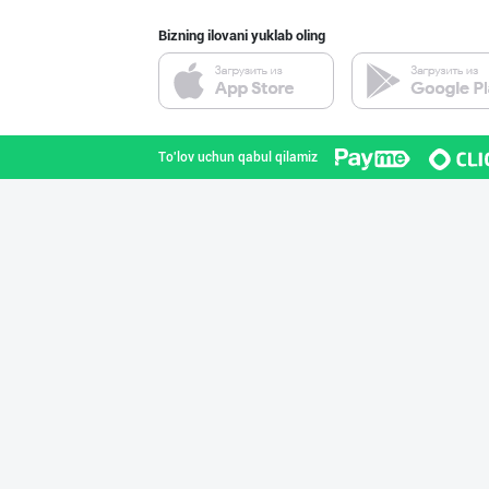
Bizning ilovani yuklab oling
"Hassons" – Ўзб
Toshkent shahri
To'lov uchun qabul qilamiz
“Marvellous swe
Toshkent shahri
"Sladkiy Ray" б
Toshkent shahri
"Sladkiy marmel