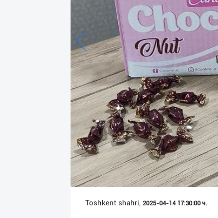
Язык
Личные
данные
Новости
2
Чаты
История
реферальных
переходов
Условия
использования
FAQ
Toshkent shahri,
2025-04-14 17:30:00 ч.
О