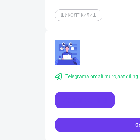
ШИКОЯТ ҚИЛИШ
Telegrama orqali murojaat qiling.
Xabar yozing
Qo