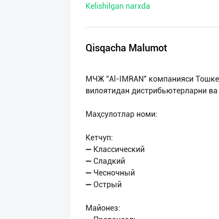
Kelishilgan narxda
нас
Техническая
поддержка
Qisqacha Malumot
Поделиться
МЧЖ "Al-IMRAN" компанияси Тошкен
приложением
вилоятидан дистрибьютерларни ва
Выход
Маҳсулотлар номи:
о
Кетчуп:
➖ Классический
➖ Сладкий
➖ Чесночный
➖ Острый
Майонез: