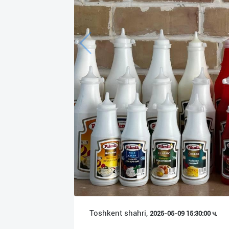
Язык
Личные
данные
Новости
2
Чаты
История
реферальных
переходов
Условия
использования
FAQ
Toshkent shahri,
2025-05-09 15:30:00 ч.
О