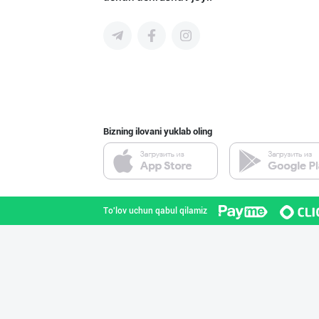
➖ Агар Агар RGM
Toshkent shahri
Bizning ilovani yuklab oling
LAZZAT ОШ ТУЗИ
Sirdaryo viloyati
To'lov uchun qabul qilamiz
"SHAMS PRO FOOD
Toshkent shahri
Эрондан келтири