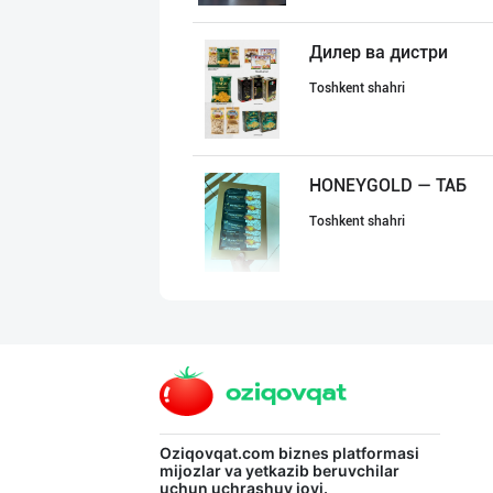
Дилер ва дистри
Toshkent shahri
HONEYGOLD — ТАБ
Toshkent shahri
Citric Uz — над
Toshkent shahri
"MAKGOLD" бренд
Oziqovqat.com
biznes platformasi
mijozlar va yetkazib beruvchilar
uchun uchrashuv joyi.
Samarqand viloyati