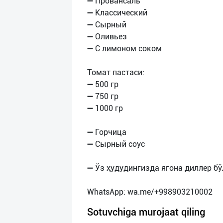
➖ Провансаль
➖ Классический
➖ Сырный
➖ Оливьез
➖ С лимоном соком
Томат пастаси:
➖ 500 гр
➖ 750 гр
➖ 1000 гр
➖ Горчица
➖ Сырный соус
➖ Ўз ҳудудингизда ягона диллер бў
Sotuvchiga murojaat qiling