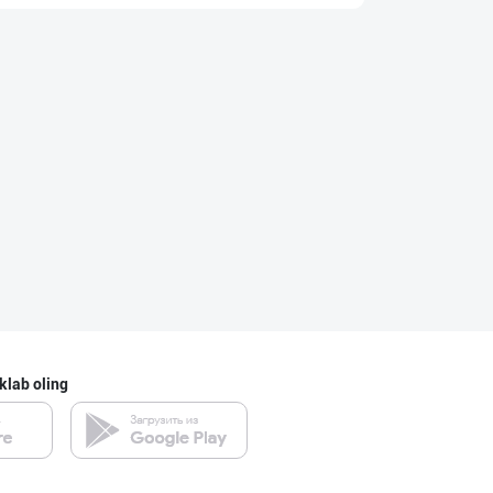
"Bonella" ва "B
Toshkent shahri
"Нур Асал" брен
Toshkent shahri
Ищем официальны
Toshkent shahri
klab oling
Шоколад мавсуми
Toshkent shahri