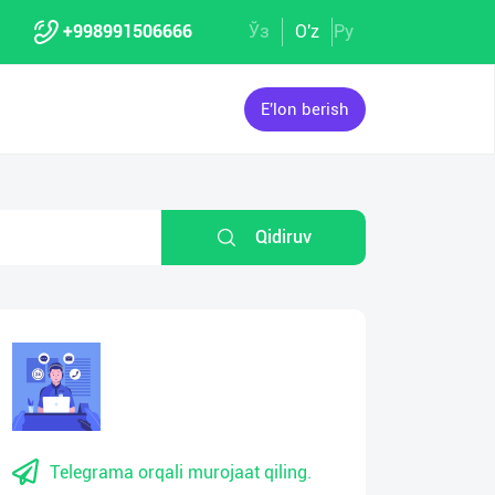
+998991506666
Ўз
O'z
Ру
E'lon berish
Qidiruv
Telegrama orqali murojaat qiling.