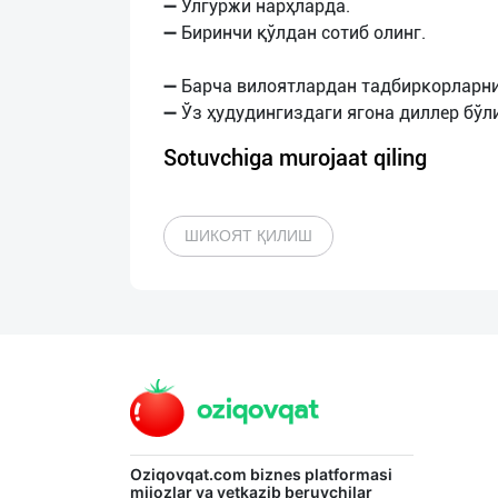
➖ Улгуржи нарҳларда.
➖ Биринчи қўлдан сотиб олинг.
➖ Барча вилоятлардан тадбиркорларни
Sotuvchiga murojaat qiling
ШИКОЯТ ҚИЛИШ
Oziqovqat.com
biznes platformasi
mijozlar va yetkazib beruvchilar