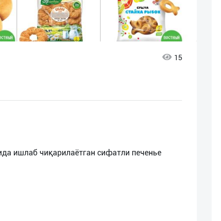
15
ида ишлаб чиқарилаётган сифатли печенье