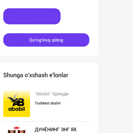
Xabar yozing
Qo'ng'iroq qiling
Shunga o'xshash e'lonlar
"Abobil" бренди
Toshkent shahri
ДУНЁНИНГ ЭНГ ЯХ