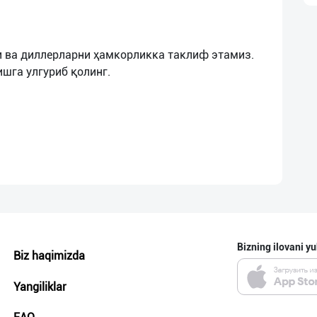
 ва диллерларни ҳамкорликка таклиф этамиз.
Bizning ilovani yu
Biz haqimizda
Yangiliklar