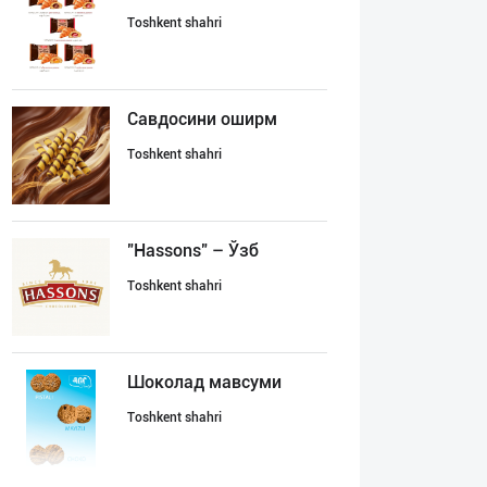
Toshkent shahri
Савдосини оширм
Toshkent shahri
"Hassons" – Ўзб
Toshkent shahri
Шоколад мавсуми
Toshkent shahri