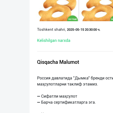
О
нас
Техническая
Toshkent shahri,
2025-05-15 20:30:00 ч.
поддержка
Kelishilgan narxda
Поделиться
приложением
Qisqacha Malumot
Выход
о
Россия давлатида "Дымка" бренди ост
маҳсулотларни таклиф этамиз.
➖ Сифатли маҳсулот
➖ Барча сертификатларга эга.