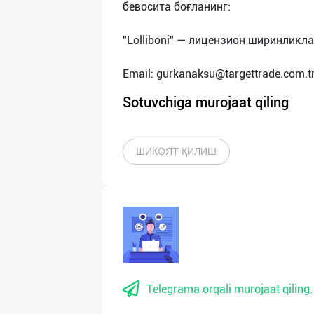
бевосита боғланинг:
"Lolliboni" — лицензион ширинликл
Email:
gurkanaksu@targettrade.com.t
Sotuvchiga murojaat qiling
ШИКОЯТ ҚИЛИШ
Telegrama orqali murojaat qiling.