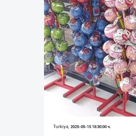
Язык
Личные
данные
Новости
2
Чаты
История
реферальных
переходов
Условия
использования
FAQ
Turkiya,
2025-05-15 18:30:00 ч.
О