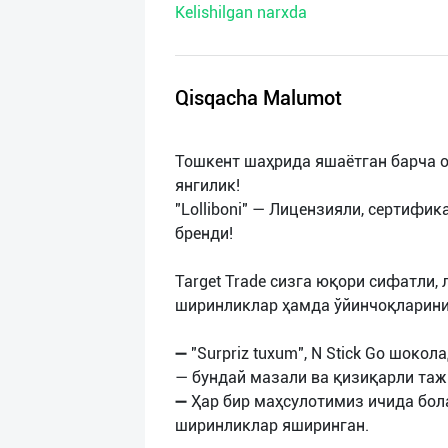
Kelishilgan narxda
нас
Техническая
поддержка
Qisqacha Malumot
Поделиться
Тошкент шаҳрида яшаётган барча 
приложением
янгилик!
"Lolliboni" — Лицензияли, сертифи
Выход
бренди!
о
Target Trade сизга юқори сифатли,
ширинликлар ҳамда ўйинчоқларини
➖ "Surpriz tuxum", N Stick Go шоколад
— бундай мазали ва қизиқарли таж
➖ Ҳар бир маҳсулотимиз ичида бол
ширинликлар яширинган.