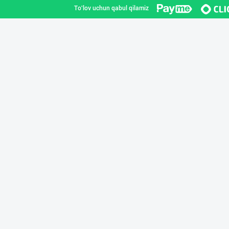
To'lov uchun qabul qilamiz
"Sladkiy Ray" б
Toshkent shahri
"Bonella" ва "B
Toshkent shahri
"RIKKO TOYS" —
Toshkent shahri
Савдосини оширм
Toshkent shahri