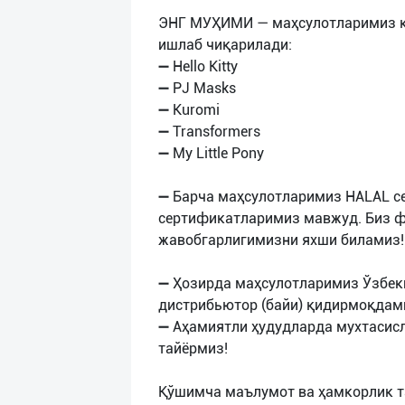
ЭНГ МУҲИМИ — маҳсулотларимиз қу
ишлаб чиқарилади:
➖ Hello Kitty
➖ PJ Masks
➖ Kuromi
➖ Transformers
➖ My Little Pony
➖ Барча маҳсулотларимиз HALAL се
сертификатларимиз мавжуд. Биз ф
жавобгарлигимизни яхши биламиз!
➖ Ҳозирда маҳсулотларимиз Ўзбек
дистрибьютор (байи) қидирмоқдам
➖ Аҳамиятли ҳудудларда мухтасис
тайёрмиз!
Қўшимча маълумот ва ҳамкорлик т