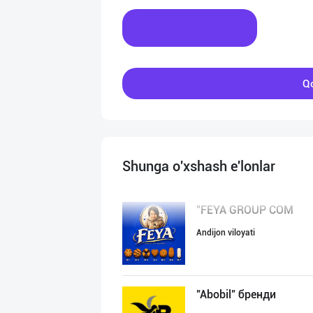
Xabar yozing
Qo
Shunga o'xshash e'lonlar
"FEYA GROUP COM
Andijon viloyati
"Abobil" бренди