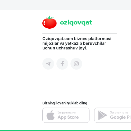
“Marvellous swe
Toshkent shahri
"Нур Асал" брен
Oziqovqat.com
biznes platformasi
mijozlar va yetkazib beruvchilar
uchun uchrashuv joyi.
Toshkent shahri
Шоколад мавсуми
Toshkent shahri
Bizning ilovani yuklab oling
"Hassons" – Ўзб
Toshkent shahri