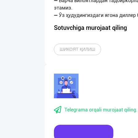
➖ Барча вилоятлардан тадбиркорл
этамиз.
Sotuvchiga murojaat qiling
ШИКОЯТ ҚИЛИШ
Telegrama orqali murojaat qiling.
Xabar yozing