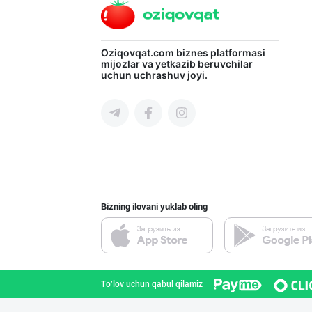
Эрондан келтири
Oziqovqat.com
biznes platformasi
mijozlar va yetkazib beruvchilar
uchun uchrashuv joyi.
Toshkent shahri
Хоразм, Ангрен,
Toshkent shahri
Bizning ilovani yuklab oling
AROMSA — иннова
Toshkent shahri
To'lov uchun qabul qilamiz
Citric Uz — над