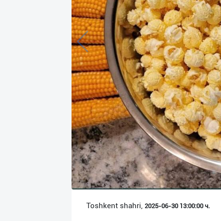
Язык
Личные
данные
Новости
2
Чаты
История
реферальных
переходов
Условия
использования
FAQ
Toshkent shahri,
2025-06-30 13:00:00 ч.
О