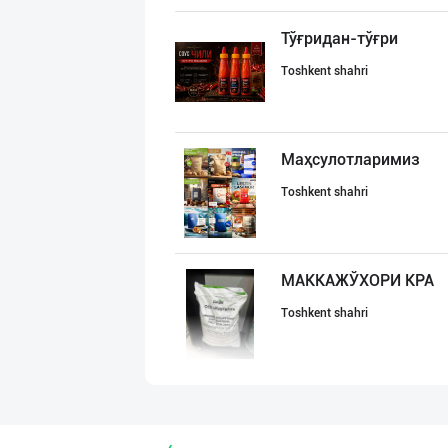
Тўғридан-тўғри
Toshkent shahri
Маҳсулотларимиз
Toshkent shahri
МАККАЖЎХОРИ КРА
Toshkent shahri
ҚОЗОҒИСТОН БУҒД
Toshkent shahri