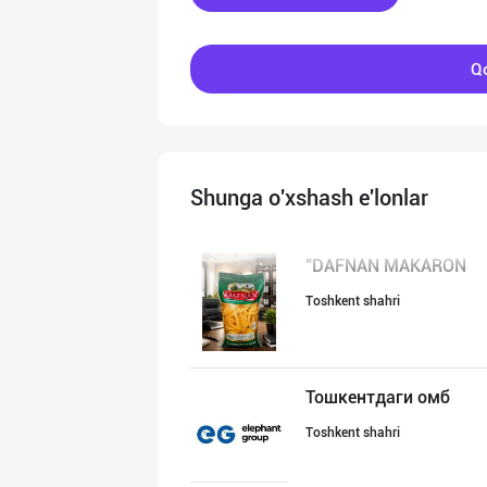
Qo
Shunga o'xshash e'lonlar
"DAFNAN MAKARON
Toshkent shahri
Тошкентдаги омб
Toshkent shahri