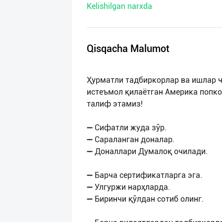
Kelishilgan narxda
нас
Техническая
поддержка
Qisqacha Malumot
Поделиться
Ҳурматли тадбиркорлар ва ишлар ч
приложением
истеъмол қилаётган Америка попко
талиф этамиз!
Выход
о
➖ Сифатли жуда зўр.
➖ Сараланган доналар.
➖ Доналлари Думалоқ очилади.
➖ Барча сертификатларга эга.
➖ Улгуржи нарҳларда.
➖ Биринчи қўлдан сотиб олинг.