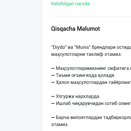
Kelishilgan narxda
нас
Техническая
поддержка
Qisqacha Malumot
Поделиться
“Diydo” ва “Munis” брендлари ости
приложением
маҳсулотларни таклиф этамиз.
Выход
➖ Маҳсулотларимизнинг сифатига 
о
➖ Таъми оғзингизда қолади.
➖ Ҳалол маҳсулотлардан тайёрланг
➖ Улгуржи нархларда.
➖ Ишлаб чиқарувчидан сотиб олинг
➖ Барча вилоятлардан тадбиркорл
этамиз.