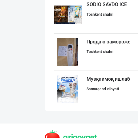
SODIQ SAVDO ICE
Toshkent shahri
Продаю замороже
Toshkent shahri
Музқаймоқ ишлаб
Samarqand viloyati
"Milliy", "Sevi
Toshkent shahri