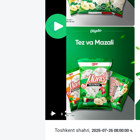
Язык
Личные
данные
Новости
2
Чаты
История
реферальных
переходов
Условия
использования
00:00
00:00
FAQ
Toshkent shahri,
2025-07-26 08:00:00 ч.
О