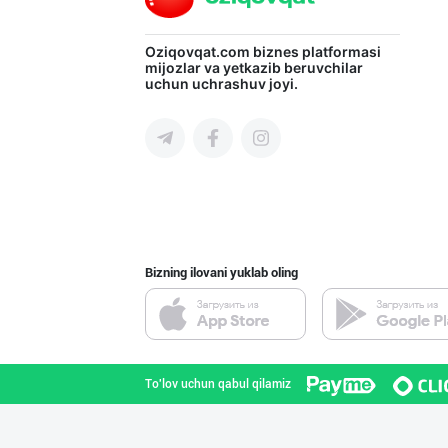
"Hilol" ва "Mae
Oziqovqat.com
biznes platformasi
mijozlar va yetkazib beruvchilar
uchun uchrashuv joyi.
Toshkent shahri
"Маэстро" бренд
Toshkent shahri
Bizning ilovani yuklab oling
Продаю замороже
Toshkent shahri
To'lov uchun qabul qilamiz
"Ice Milk” музқ
Samarqand viloyati