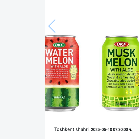
Язык
Личные
данные
Новости
2
Чаты
История
реферальных
переходов
Условия
использования
FAQ
Toshkent shahri,
2025-06-10 07:30:00 ч.
О