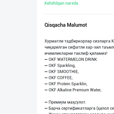
Kelishilgan narxda
нас
Техническая
поддержка
Qisqacha Malumot
Поделиться
Хурматли тадбиркорлар сизларга К
приложением
чиқарилган сифатли хар-хил таъмли
ичимликларни таклиф қиламиз!
Выход
➖ OKF WATERMELON DRINK
о
➖ OKF Sparkling,
➖ OKF SMOOTHIE,
➖ OKF COFFEE,
➖ OKF Protein Sparklin,
➖ OKF Alkaline Premium Water,
➖ Премиум маҳсулот.
➖ Барча сертификатларга (ҳалол се