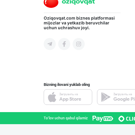
"Апельсин" брен
Oziqovqat.com
biznes platformasi
mijozlar va yetkazib beruvchilar
uchun uchrashuv joyi.
Toshkent shahri
INTER ROHAT — Ҳ
Toshkent shahri
Bizning ilovani yuklab oling
"NOV LIMONADLAR
Toshkent shahri
To'lov uchun qabul qilamiz
SHIRIN PREMIUM