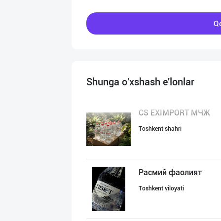
Qo
Shunga o'xshash e'lonlar
CS EXIMPORT МЧЖ
Toshkent shahri
Расмий фаолият
Toshkent viloyati