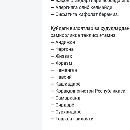
➖ Жаҳон стандартлари асосида ишл
➖ Алергияга олиб келмайди.
➖ Сифатига кафолат берамиз.
Қуйдаги вилоятлар ва ҳудудлардан
ҳамкорликка таклиф этамиз:
➖ Андижон
➖ Фарғона
➖ Жиззах
➖ Хоразм
➖ Наманган
➖ Навоий
➖ Қашқадарё
➖ Қорақалпоғистон Республикаси.
➖ Самарқанд
➖ Сирдарё
➖ Сурхандарё
➖ Тошкент вилояти