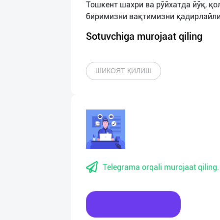
Тошкент шахри ва рўйхатда йўқ, қо
Sotuvchiga murojaat qiling
ШИКОЯТ ҚИЛИШ
Telegrama orqali murojaat qiling.
Xabar yozing