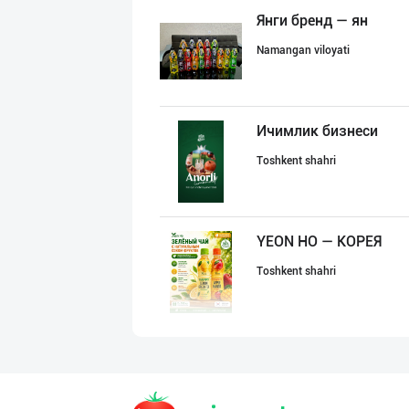
Янги бренд — ян
Namangan viloyati
Ичимлик бизнеси
Toshkent shahri
YEON HO — КОРЕЯ
Toshkent shahri
Дилерларни ҳамк
Toshkent shahri