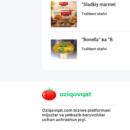
"Sladkiy marmel
Toshkent shahri
"Bonella" ва "B
Toshkent shahri
"Sladkiy Ray" б
Toshkent shahri
GREAT SELL GROU
Oziqovqat.com
biznes platformasi
mijozlar va yetkazib beruvchilar
uchun uchrashuv joyi.
Toshkent shahri