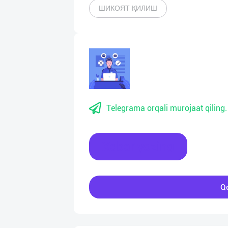
ШИКОЯТ ҚИЛИШ
Telegrama orqali murojaat qiling.
Xabar yozing
Qo