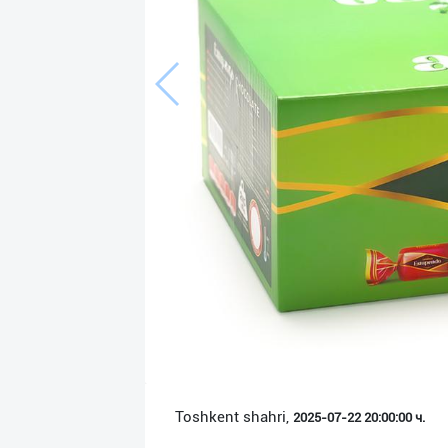
Язык
Личные
данные
Новости
2
Чаты
История
реферальных
переходов
Условия
использования
FAQ
Toshkent shahri,
2025-07-22 20:00:00 ч.
О