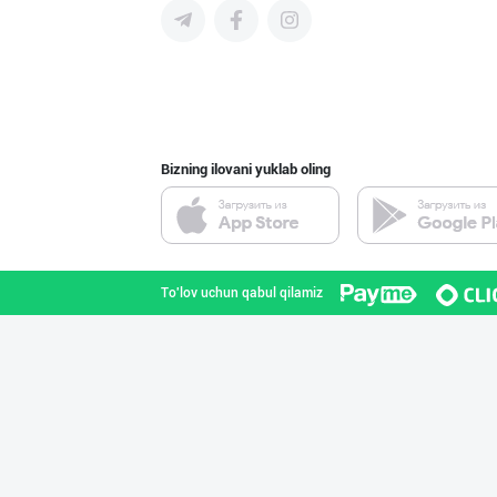
"Нур Асал" брен
Toshkent shahri
Bizning ilovani yuklab oling
Савдосини оширм
Toshkent shahri
To'lov uchun qabul qilamiz
"Abobil" бренди
Toshkent shahri
"LOLLI POP", "T
Toshkent shahri