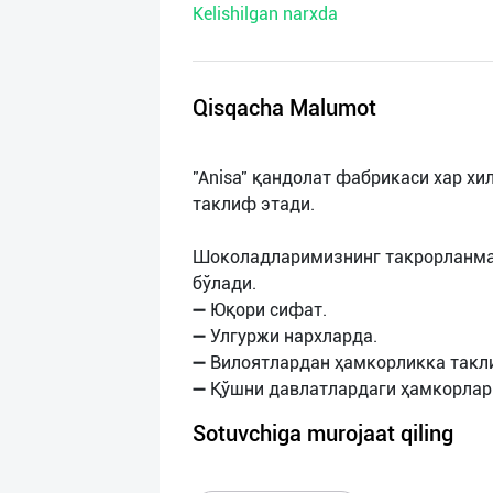
Kelishilgan narxda
нас
Техническая
поддержка
Qisqacha Malumot
Поделиться
"Anisa" қандолат фабрикаси хар х
приложением
таклиф этади.
Выход
Шоколадларимизнинг такрорланмас
о
бўлади.
➖ Юқори сифат.
➖ Улгуржи нархларда.
➖ Вилоятлардан ҳамкорликка такл
Sotuvchiga murojaat qiling