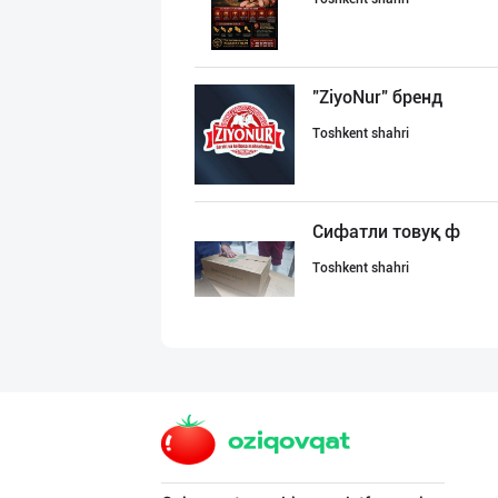
"ZiyoNur" бренд
Toshkent shahri
Сифатли товуқ ф
Toshkent shahri
ТАДБИРКОРЛАР, Д
Toshkent shahri