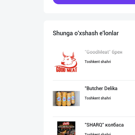
Shunga o'xshash e'lonlar
"GoodMeat" брен
Toshkent shahri
"Butcher Delika
Toshkent shahri
"SHARQ" колбаса
Toshkent shahri