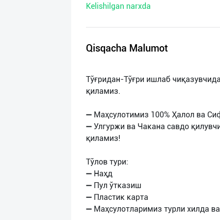
Kelishilgan narxda
нас
Техническая
поддержка
Qisqacha Malumot
Поделиться
Тўғридан-Тўғри ишлаб чиқазувчида
приложением
қиламиз.
Выход
➖ Маҳсулотимиз 100% Ҳалол ва Сиф
о
➖ Улгуржи ва Чакана савдо қилув
қиламиз!
Тўлов тури:
➖ Наҳд
➖ Пул ўтказиш
➖ Пластик карта