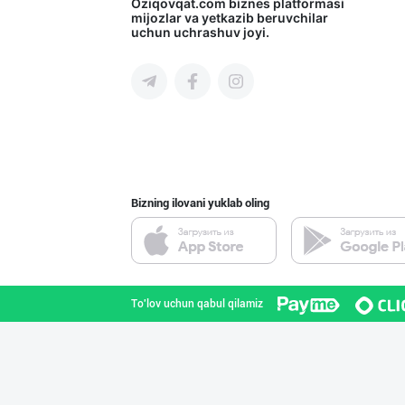
Сиз ҳам колбаса
Oziqovqat.com
biznes platformasi
mijozlar va yetkazib beruvchilar
uchun uchrashuv joyi.
Toshkent shahri
ТАДБИРКОРЛАР, Д
Qashqadaryo viloyati
Bizning ilovani yuklab oling
"Ravnaq" бренди
Toshkent shahri
To'lov uchun qabul qilamiz
"PLATINUM TRADE
Toshkent shahri