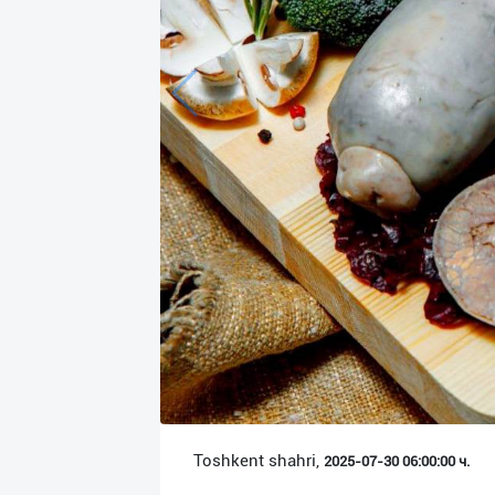
Язык
Личные
данные
Новости
2
Чаты
История
реферальных
переходов
Условия
использования
FAQ
Toshkent shahri,
2025-07-30 06:00:00 ч.
О