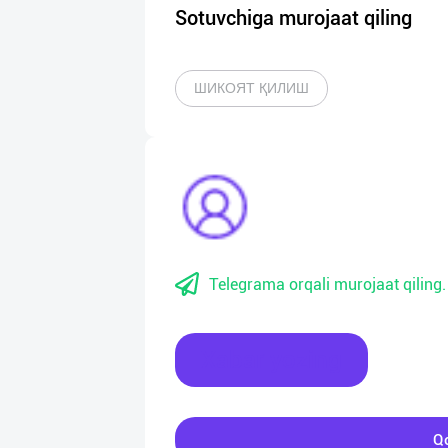
Sotuvchiga murojaat qiling
ШИКОЯТ ҚИЛИШ
Telegrama orqali murojaat qiling.
Xabar yozing
Qo