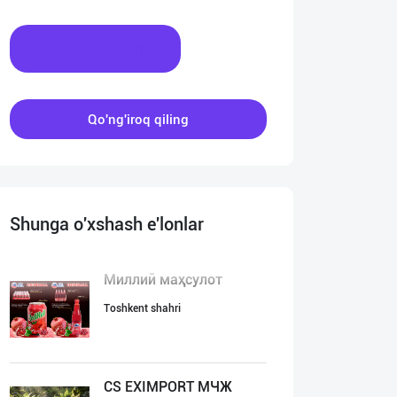
Xabar yozing
Qo'ng'iroq qiling
Shunga o'xshash e'lonlar
Миллий маҳсулот
Toshkent shahri
CS EXIMPORT МЧЖ