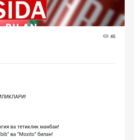
45
ИМЛИКЛАРИ!
ргия ва тетиклик манбаи!
ib" ва "Moxito" билан!