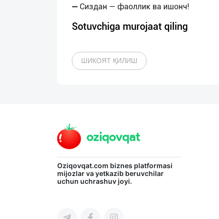
Sotuvchiga murojaat qiling
ШИКОЯТ ҚИЛИШ
Oziqovqat.com
biznes platformasi
mijozlar va yetkazib beruvchilar
uchun uchrashuv joyi.