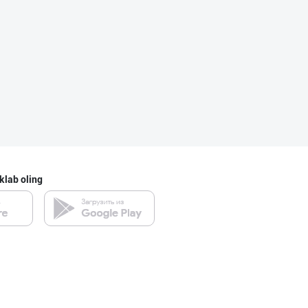
"Апельсин" брен
Toshkent shahri
DIVO ZAMZAM WAT
Farg'ona viloyati
klab oling
Янги бренд — ян
Namangan viloyati
Расмий фаолият