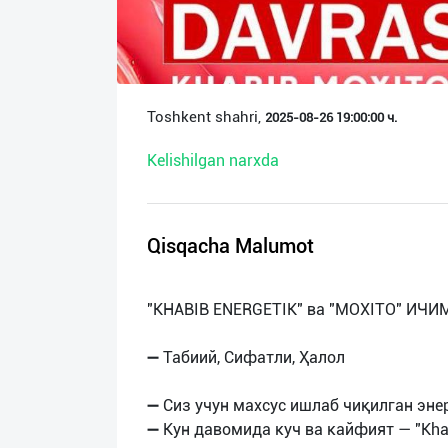
О
нас
Техническая
Toshkent shahri,
2025-08-26 19:00:00 ч.
поддержка
Kelishilgan narxda
Поделиться
приложением
Qisqacha Malumot
Выход
о
"KHABIB ENERGETIK" ва "MOXITO" ИЧ
➖ Табиий, Сифатли, Ҳалол
➖ Сиз учун махсус ишлаб чиқилган эне
➖ Кун давомида куч ва кайфият — "Khab