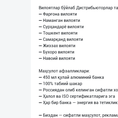
Вилоятлар бўйлаб Дистрибьюторлар та
➖ Фарғона вилояти
➖ Наманган вилояти
➖ Сурҳандарё вилояти
➖ Тошкент вилояти
➖ Самарқанд вилояти
➖ Жиззах вилояти
➖ Бухоро вилояти
➖ Навоий вилояти
Маҳсулот афзалликлари:
➖ 450 мл қулай алюминий банка
➖ 100% табиий шакар
➖ Россиядан олиб келинган сифатли х
➖ Ҳалол ва ISO сертификатларига эга
➖ Ҳар бир банка — энергия ва тетикли
➖ Биздан — сифатли маҳсулот, реклам