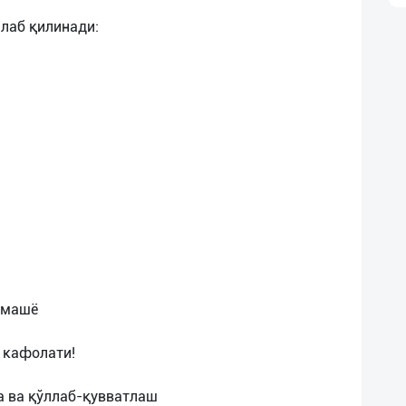
лаб қилинади:
омашё
к кафолати!
а ва қўллаб-қувватлаш