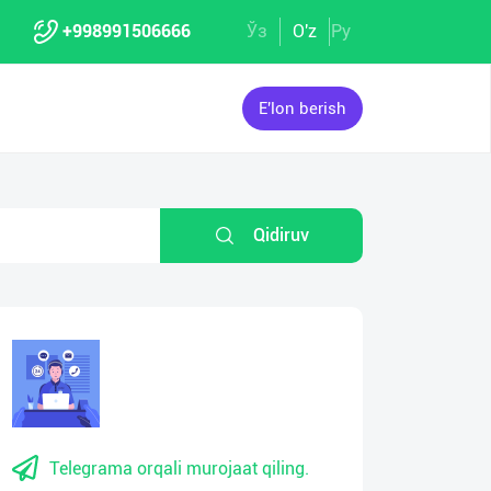
+998991506666
Ўз
O'z
Ру
E'lon berish
Qidiruv
Telegrama orqali murojaat qiling.