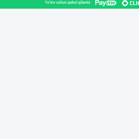
To'lov uchun qabul qilamiz
"Fatty Milk" бр
Toshkent viloyati
Сут 3.2 % ёғли
Qirg'iziston
"Fatty Milk" бр
Toshkent viloyati
Premium Milk Су