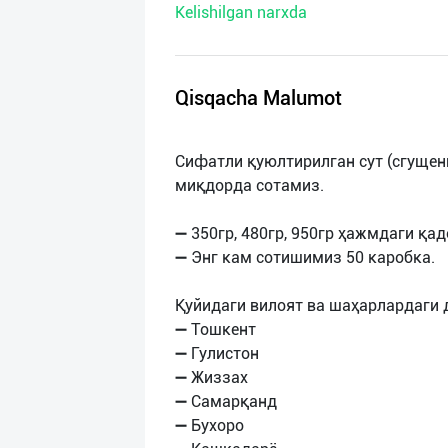
Kelishilgan narxda
нас
Техническая
поддержка
Qisqacha Malumot
Поделиться
Сифатли қуюлтирилган сут (сгущен
приложением
миқдорда сотамиз.
Выход
➖ 350гр, 480гр, 950гр ҳажмдаги қ
о
➖ Энг кам сотишимиз 50 каробка.
Қуйидаги вилоят ва шаҳарлардаги
➖ Тошкент
➖ Гулистон
➖ Жиззах
➖ Самарқанд
➖ Бухоро