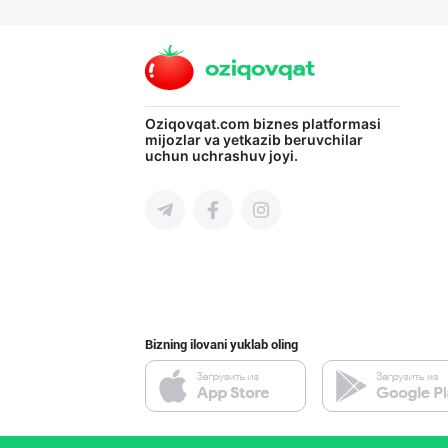
ТАБИИЙ СУТ МАҲС
Toshkent viloyati
Oziqovqat.com
biznes platformasi
"Ilma" бренди о
mijozlar va yetkazib beruvchilar
uchun uchrashuv joyi.
Toshkent shahri
"ORIGINAL GOLD"
Toshkent shahri
Bizning ilovani yuklab oling
ТОШКЕНТ ТУХУМЛА
Toshkent shahri