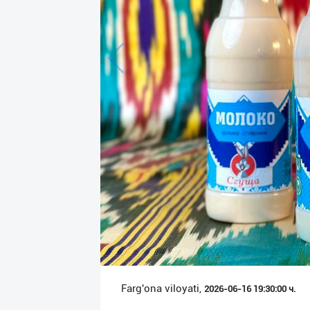
Язык
Личные
данные
Новости
2
Чаты
История
реферальных
переходов
Условия
использования
FAQ
Farg'ona viloyati,
2026-06-16 19:30:00 ч.
О