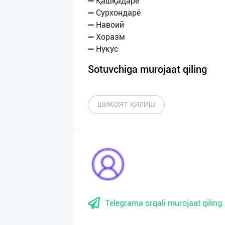
➖ Қашқадарё
➖ Сурхондарё
➖ Навоий
➖ Хоразм
Sotuvchiga murojaat qiling
ШИКОЯТ ҚИЛИШ
Telegrama orqali murojaat qiling.