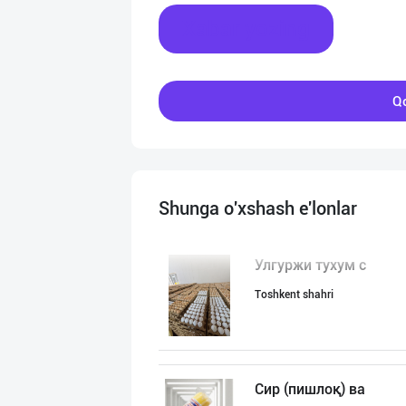
Xabar yozing
Qo
Shunga o'xshash e'lonlar
Улгуржи тухум с
Toshkent shahri
Сир (пишлоқ) ва