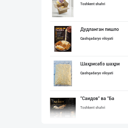
Toshkent shahri
Дудланган пишло
Qashqadaryo viloyati
Шаҳрисабз шаҳри
Qashqadaryo viloyati
"Саидов" ва "Ба
Toshkent shahri